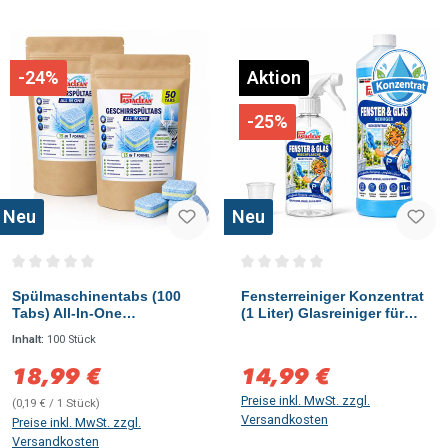
-24%
Aktion
-25%
Neu
Neu
Durchschnittliche Bewertung von 0 von 5 Sternen
Durchschnittliche Bewertung vo
Spülmaschinentabs (100
Fensterreiniger Konzentrat
Tabs) All-In-One
(1 Liter) Glasreiniger für
Geschirrspültabs - Starke
streifenfreie Reinigung von
Inhalt:
100 Stück
Fettlösekraft
Fenster, Spiegel,
Duschkabinen &
18,99 €
14,99 €
Verkaufspreis:
Verkaufspreis:
Glasflächen
Preise inkl. MwSt. zzgl.
(0,19 € / 1 Stück)
Versandkosten
Preise inkl. MwSt. zzgl.
Versandkosten