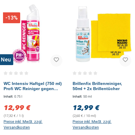
-13%
Neu
Durchschnittliche Bewertung von 0 von 5 Sternen
Durchschnittliche Bewertung vo
WC Intensiv Haftgel (750 ml)
Brillenfix Brillenreiniger,
Profi WC Reiniger gegen
50ml + 2x Brillentücher
Urinstein & Kalk mit
Inhalt:
0.75 l
Inhalt:
50 ml
Farbwechsel-Aktiv-Formel
12,99 €
12,99 €
Verkaufspreis:
Regulärer Preis:
(17,32 € / 1 l)
(2,60 € / 10 ml)
Preise inkl. MwSt. zzgl.
Preise inkl. MwSt. zzgl.
Versandkosten
Versandkosten