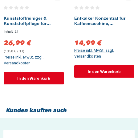
Durchschnittliche Bewertung von 0 von 5 Sternen
Durchschnittliche Bewertung vo
Kunststoffreiniger &
Entkalker Konzentrat für
Kunststoffpflege für
Kaffeemaschine,
Fensterrahmen,
Kaffeevollautomat,
Inhalt:
2 l
Gartenmöbel, Rollläden &
Wasserkocher & Siebträger
Wohnwagen, 2 Liter
– geräteschonender
26,99 €
14,99 €
Verkaufspreis:
Verkaufspreis:
Maschinenreiniger, 1 Liter,
Preise inkl. MwSt. zzgl.
(13,50 € / 1 l)
Versandkosten
Preise inkl. MwSt. zzgl.
Versandkosten
In den Warenkorb
In den Warenkorb
Kunden kauften auch