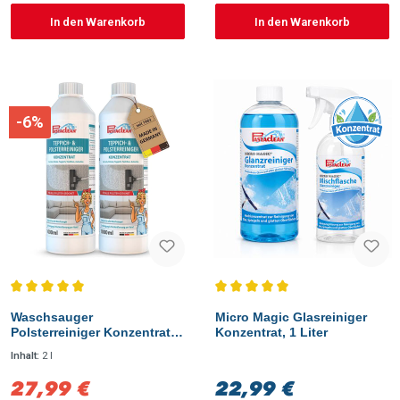
In den Warenkorb
In den Warenkorb
-6%
Durchschnittliche Bewertung von 5 von 5 Sternen
Durchschnittliche Bewertung vo
Waschsauger
Micro Magic Glasreiniger
Polsterreiniger Konzentrat
Konzentrat, 1 Liter
2L
Inhalt:
2 l
27,99 €
22,99 €
Verkaufspreis:
Regulärer Preis: