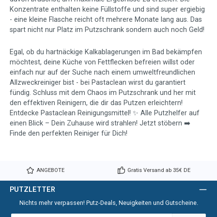
Konzentrate enthalten keine Füllstoffe und sind super ergiebig
- eine kleine Flasche reicht oft mehrere Monate lang aus. Das
spart nicht nur Platz im Putzschrank sondern auch noch Geld!
Egal, ob du hartnäckige Kalkablagerungen im Bad bekämpfen
möchtest, deine Küche von Fettflecken befreien willst oder
einfach nur auf der Suche nach einem umweltfreundlichen
Allzweckreiniger bist - bei Pastaclean wirst du garantiert
fündig. Schluss mit dem Chaos im Putzschrank und her mit
den effektiven Reinigern, die dir das Putzen erleichtern!
Entdecke Pastaclean Reinigungsmittel! ✨ Alle Putzhelfer auf
einen Blick – Dein Zuhause wird strahlen! Jetzt stöbern ➡️
Finde den perfekten Reiniger für Dich!
ANGEBOTE
Gratis Versand ab 35€ DE
PUTZLETTER
Nichts mehr verpassen! Putz-Deals, Neuigkeiten und Gutscheine.
E-