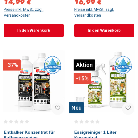
14,99 €
16,99 €
Verkaufspreis:
Verkaufspreis:
Preise inkl. MwSt. zzgl.
Preise inkl. MwSt. zzgl.
Versandkosten
Versandkosten
In den Warenkorb
In den Warenkorb
-37%
Aktion
-15%
Neu
Durchschnittliche Bewertung von 0 von 5 Sternen
Durchschnittliche Bewertung vo
Entkalker Konzentrat für
Essigreiniger 1 Liter
Kaffeemaschine,
Konzentrat –