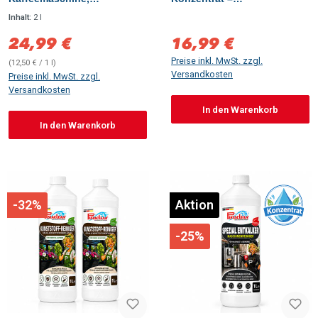
Kaffeevollautomat,
Haushaltsreiniger für Bad &
Inhalt:
2 l
Wasserkocher & Siebträger
Küche
– geräteschonender
24,99 €
16,99 €
Verkaufspreis:
Verkaufspreis:
Maschinenreiniger, 2 Liter,
Preise inkl. MwSt. zzgl.
(12,50 € / 1 l)
Versandkosten
Preise inkl. MwSt. zzgl.
Versandkosten
In den Warenkorb
In den Warenkorb
-32%
Aktion
-25%