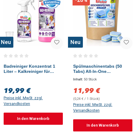
Neu
Neu
Durchschnittliche Bewertung von 0 von 5 Sternen
Durchschnittliche Bewertung vo
Badreiniger Konzentrat 1
Spülmaschinentabs (50
Liter – Kalkreiniger für
Tabs) All-In-One
Dusche, Waschbecken &
Geschirrspültabs - Starke
Inhalt:
50 Stück
Toilette
Fettlösekraft
19,99 €
11,99 €
Regulärer Preis:
Verkaufspreis:
Preise inkl. MwSt. zzgl.
(0,24 € / 1 Stück)
Versandkosten
Preise inkl. MwSt. zzgl.
Versandkosten
In den Warenkorb
In den Warenkorb