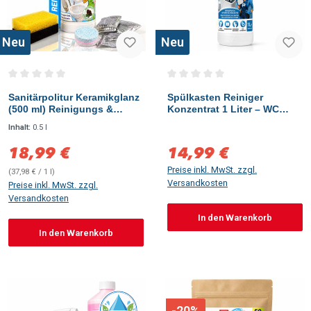
Neu
Neu
Durchschnittliche Bewertung von 0 von 5 Sternen
Durchschnittliche Bewertung vo
Sanitärpolitur Keramikglanz
Spülkasten Reiniger
(500 ml) Reinigungs &
Konzentrat 1 Liter – WC
Polierpaste + 3x WC Power
Spülkasten Entkalker für
Inhalt:
0.5 l
Cleaner Tabs
Aufputz & Unterputz
18,99 €
14,99 €
Verkaufspreis:
Verkaufspreis:
Preise inkl. MwSt. zzgl.
(37,98 € / 1 l)
Versandkosten
Preise inkl. MwSt. zzgl.
Versandkosten
In den Warenkorb
In den Warenkorb
-20%