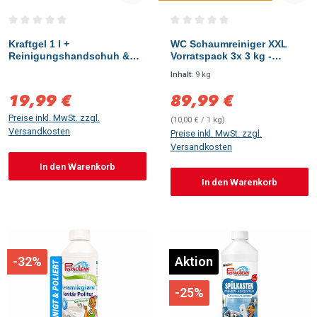
Durchschnittliche Bewertung von 0 von 5 Sternen
Durchschnittliche Bewertung vo
Kraftgel 1 l +
WC Schaumreiniger XXL
Reinigungshandschuh &
Vorratspack 3x 3 kg -
Zubehör
Entfernt kraftvoll Kalk &
Inhalt:
9 kg
Urinstein
19,99 €
89,99 €
Verkaufspreis:
Verkaufspreis:
Preise inkl. MwSt. zzgl.
(10,00 € / 1 kg)
Versandkosten
Preise inkl. MwSt. zzgl.
Versandkosten
In den Warenkorb
In den Warenkorb
-32%
Aktion
-25%