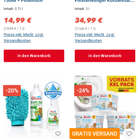
750ml + Poliertuch
Polsterreiniger Konzentrat
3L
Inhalt:
0.75 l
Inhalt:
3 l
14,99 €
34,99 €
Verkaufspreis:
Verkaufspreis:
(19,99 € / 1 l)
(11,66 € / 1 l)
Preise inkl. MwSt. zzgl.
Preise inkl. MwSt. zzgl.
Versandkosten
Versandkosten
In den Warenkorb
In den Warenkorb
-20%
-24%
GRATIS VERSAND