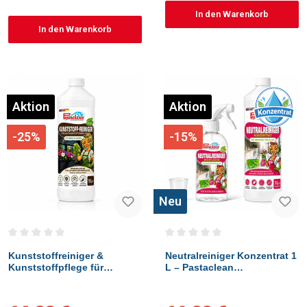
In den Warenkorb
In den Warenkorb
Aktion
Aktion
-25%
-15%
Neu
Durchschnittliche Bewertung von 0 von 5 Sternen
Durchschnittliche Bewertung vo
Kunststoffreiniger &
Neutralreiniger Konzentrat 1
Kunststoffpflege für
L – Pastaclean
Fensterrahmen,
Allzweckreiniger für Küche,
Gartenmöbel, Rollläden &
Bad, Böden & Fenster
Wohnwagen, 1 Liter