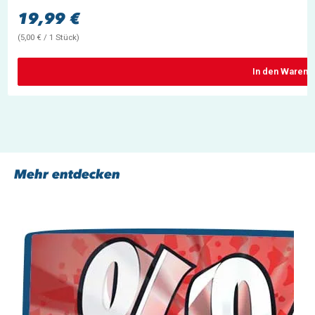
19,99 €
Regulärer Preis:
(5,00 € / 1 Stück)
In den Warenk
Mehr entdecken