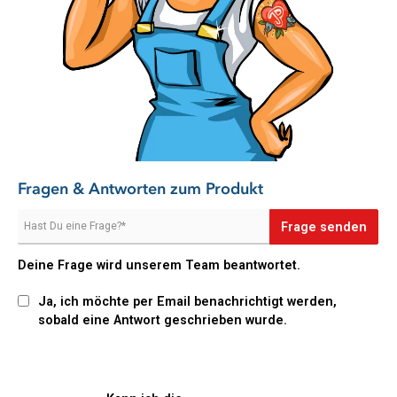
Himbeeren, Erdbeeren usw.) halten länger, wenn diese
eingesprüht werden (nachträglich mit klarem Wasser
abspülen), da Pilzsporen eliminiert werden.
Hausmüll: Ein paar Sprühstöße in den Hausmüll, beseitigt
geruchsbildende Fäulnisbakterien.
Schonend, alkoholfrei und dermatologisch
getestet
Das Pastaclean Küchen-Desinfektionsspray ist
alkoholfrei
Fragen & Antworten zum Produkt
und ohne Lösungsmittel
formuliert. Dadurch ist es
besonders schonend zu Oberflächen, Materialien und
Frage senden
Dichtungen und eignet sich auch für den regelmäßigen
Einsatz. Zusätzlich ist das Spray dermatologisch getestet, was
Deine Frage wird unserem Team beantwortet.
eine sichere Anwendung für Hautkontakt im Küchenalltag
ermöglicht – ein wichtiger Vorteil bei häufigem Gebrauch.
Ja, ich möchte per Email benachrichtigt werden,
Vielseitig einsetzbar in der gesamten Küche
sobald eine Antwort geschrieben wurde.
Dank seiner vielseitigen Einsatzmöglichkeiten ist Pastaclean
Küchen-Desinfektionsspray ein echter Allrounder. Es eignet
sich perfekt für: