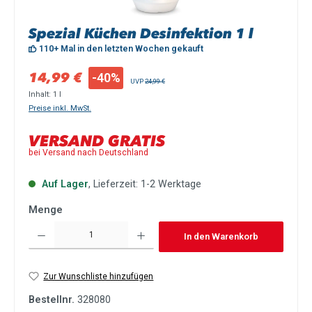
Spezial Küchen Desinfektion 1 l
110+ Mal in den letzten Wochen gekauft
Verkaufspreis:
14,99 €
-40%
Regulärer Preis:
UVP
24,99 €
Inhalt:
1 l
Preise inkl. MwSt.
VERSAND GRATIS
bei Versand nach Deutschland
Auf Lager
, Lieferzeit: 1-2 Werktage
Menge
Produkt Anzahl: Gib den gewünschten Wert ein oder benutze die Schaltflächen um die Anzah
In den Warenkorb
Zur Wunschliste hinzufügen
Bestellnr.
328080