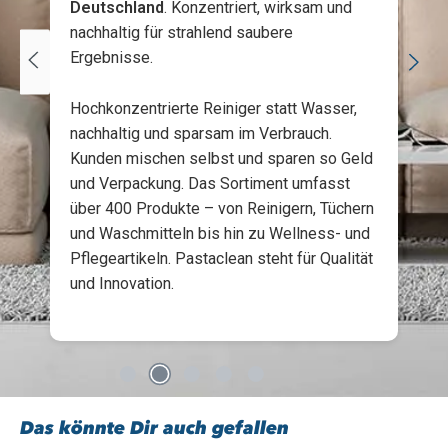
Alkoholfrei, lösungsmittelfrei und dermatologisch
Deutschland
. Konzentriert, wirksam und
getestet
nachhaltig für strahlend saubere
Gebrauchsfertig und vielseitig einsetzbar
Ergebnisse.
Geeignet für Privathaushalt, Gastronomie und Gewerbe
Verlängert die Frische von Obst und Gemüse
Hochkonzentrierte Reiniger statt Wasser,
nachhaltig und sparsam im Verbrauch.
Kunden mischen selbst und sparen so Geld
Lieferumfang
und Verpackung. Das Sortiment umfasst
über 400 Produkte – von Reinigern, Tüchern
1x Spezial Küchen & Kühlschrankdesinfektion, 1 Liter
und Waschmitteln bis hin zu Wellness- und
1x Sprühkopf
Pflegeartikeln. Pastaclean steht für Qualität
und Innovation.
Mach Schluss mit Keimen in deiner Küche: Unsere Spezial
Desinfektion hält alles sauber & sicher. Probiere es jetzt aus!
Das könnte Dir auch gefallen