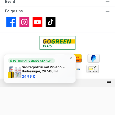
Event
Folge uns
Facebook
Instagram
YouTube
TikTok
×
🛒 PETRA HAT GERADE GEKAUFT
Sanitärpolitur mit Pinienöl -
Badreiniger, 2x 500ml
24.99 €
Alle Preise inkl. gesetzl. Mehrwertsteuer zzgl.
Versandkosten
und ggf.
Nachnahmegebühren, wenn nicht anders angegeben.
PUTZEN MIT
❤️
>