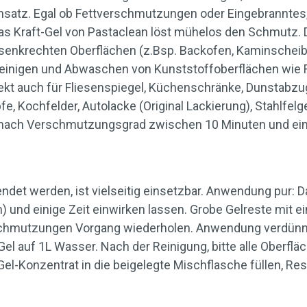
insatz. Egal ob Fettverschmutzungen oder Eingebranntes,
das Kraft-Gel von Pastaclean löst mühelos den Schmutz. Da
enkrechten Oberflächen (z.Bsp. Backofen, Kaminscheiben, 
inigen und Abwaschen von Kunststoffoberflächen wie F
kt auch für Fliesenspiegel, Küchenschränke, Dunstabzu
e, Kochfelder, Autolacke (Original Lackierung), Stahlfel
gt je nach Verschmutzungsgrad zwischen 10 Minuten und ei
ndet werden, ist vielseitig einsetzbar. Anwendung pur: D
 und einige Zeit einwirken lassen. Grobe Gelreste mit 
rschmutzungen Vorgang wiederholen. Anwendung verdün
el auf 1L Wasser. Nach der Reinigung, bitte alle Oberfl
el-Konzentrat in die beigelegte Mischflasche füllen, Rest