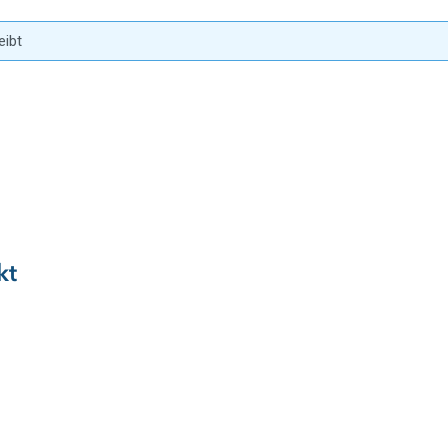
eibt
kt