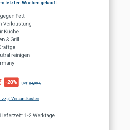
den letzten Wochen gekauft
 gegen Fett
n Verkrustung
ür Küche
n & Grill
Kraftgel
tral reinigen
ermany
:
€
-20%
Regulärer Preis:
UVP
24,99 €
t. zzgl. Versandkosten
 Lieferzeit: 1-2 Werktage