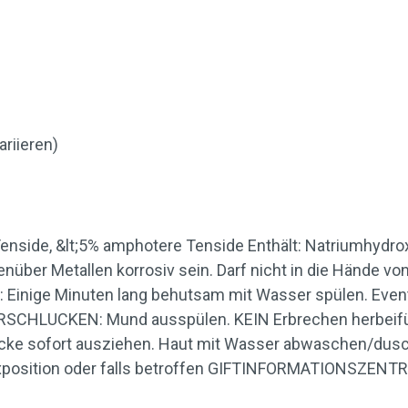
riieren)
Tenside, &lt;5% amphotere Tenside Enthält: Natriumhydr
ber Metallen korrosiv sein. Darf nicht in die Hände von
inige Minuten lang behutsam mit Wasser spülen. Event
 VERSCHLUCKEN: Mund ausspülen. KEIN Erbrechen herbe
tücke sofort ausziehen. Haut mit Wasser abwaschen/du
position oder falls betroffen GIFTINFORMATIONSZENTRUM