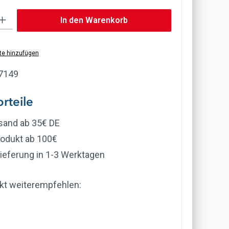
b den gewünschten Wert ein oder benutze die Schaltflächen um die Anzahl zu erh
In den Warenkorb
te hinzufügen
7149
rteile
rsand ab 35€ DE
rodukt ab 100€
ieferung in 1-3 Werktagen
kt weiterempfehlen: