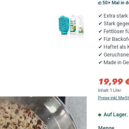
50+ Mal in 
✔ Extra stark
✔ Stark gege
✔ Fettlöser f
✔ Für Backofe
✔ Haftet als 
✔ Geruchsneu
✔ Made in G
Verkaufspreis
19,99 
Inhalt:
1 Liter
Preise inkl. MwS
Auf Lager
,
Menge