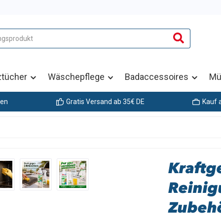
ztücher
Wäschepflege
Badaccessoires
Mü
gen
Gratis Versand ab 35€ DE
Kauf 
Kraftge
Reini
Zubeh