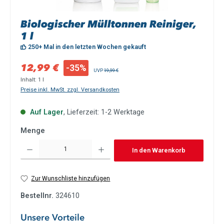
Biologischer Mülltonnen Reiniger,
1 l
250+ Mal in den letzten Wochen gekauft
Verkaufspreis:
12,99 €
-35%
Regulärer Preis:
UVP
19,99 €
Inhalt:
1 l
Preise inkl. MwSt. zzgl. Versandkosten
Auf Lager
, Lieferzeit: 1-2 Werktage
Menge
Produkt Anzahl: Gib den gewünschten Wert ein oder benutze die Schaltflächen um die Anzah
In den Warenkorb
Zur Wunschliste hinzufügen
Bestellnr.
324610
Unsere Vorteile