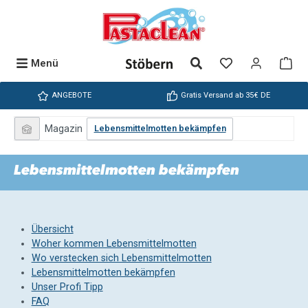
Zum Hauptinhalt springen
Du hast 0 Produ
War
Menü
ANGEBOTE
Gratis Versand ab 35€ DE
Magazin
Lebensmittelmotten bekämpfen
Lebensmittelmotten bekämpfen
Übersicht
Woher kommen Lebensmittelmotten
Wo verstecken sich Lebensmittelmotten
Lebensmittelmotten bekämpfen
Unser Profi Tipp
FAQ