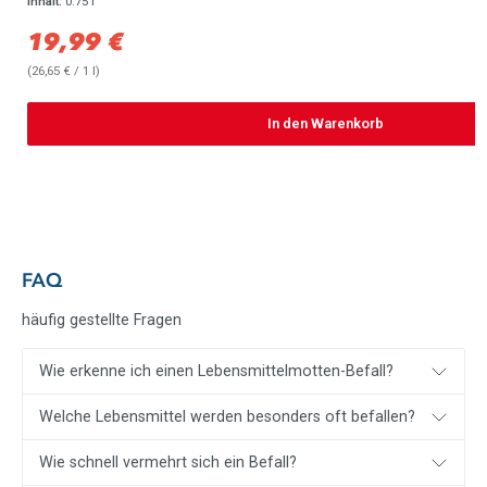
Inhalt:
0.75 l
19,99 €
Verkaufspreis:
(26,65 € / 1 l)
In den Warenkorb
FAQ
häufig gestellte Fragen
Wie erkenne ich einen Lebensmittelmotten-Befall?
Welche Lebensmittel werden besonders oft befallen?
Wie schnell vermehrt sich ein Befall?