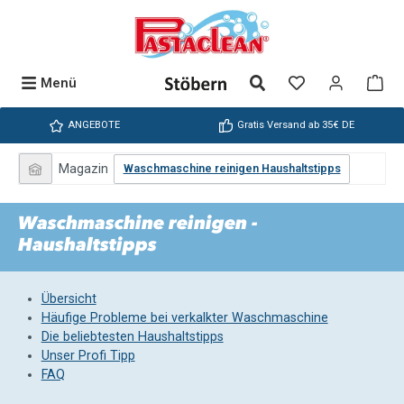
Zum Hauptinhalt springen
Du hast 0 Produ
War
Menü
ANGEBOTE
Gratis Versand ab 35€ DE
Magazin
Waschmaschine reinigen Haushaltstipps
Waschmaschine reinigen -
Haushaltstipps
Übersicht
Häufige Probleme bei verkalkter Waschmaschine
Die beliebtesten Haushaltstipps
Unser Profi Tipp
FAQ