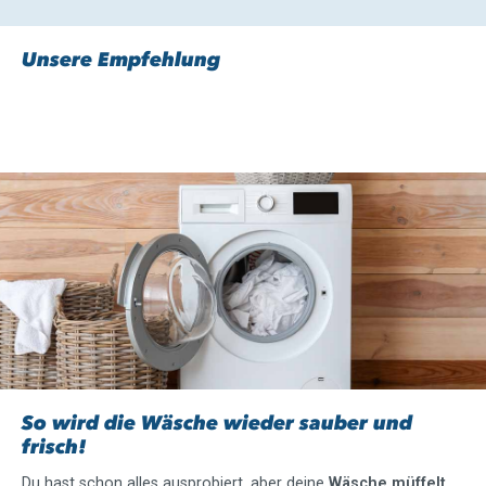
Unsere Empfehlung
Slider überspringen
So wird die Wäsche wieder sauber und
frisch!
Du hast schon alles ausprobiert, aber deine
Wäsche müffelt