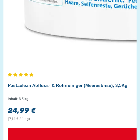
Durchschnittliche Bewertung von 5 von 5 Sternen
Pastaclean Abfluss- & Rohrreiniger (Meeresbrise), 3,5Kg
Inhalt:
3.5 kg
24,99 €
Regulärer Preis:
(7,14 € / 1 kg)