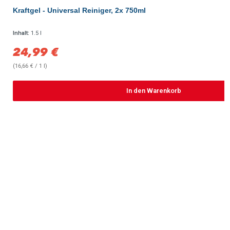
Durchschnittliche Bewertung von 5 von 5 Sternen
Kraftgel - Universal Reiniger, 2x 750ml
Inhalt:
1.5 l
24,99 €
Verkaufspreis:
(16,66 € / 1 l)
In den Warenkorb