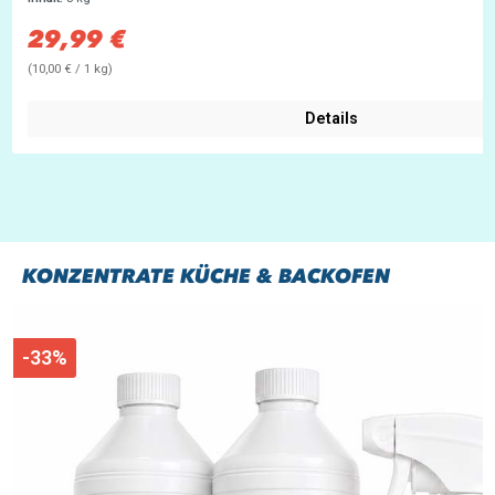
29,99 €
Verkaufspreis:
(10,00 € / 1 kg)
Details
KONZENTRATE KÜCHE & BACKOFEN
-33%