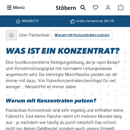
Zum Hauptinhalt springen
Du hast 0 Produ
War
Menü
ANGEBOTE
Gratis Versand ab 35€ DE
Über Pastaclean
Warum mit Konzentraten putzen
WAS IST EIN KONZENTRAT?
Eine hochkonzentrierte Reinigungslösung, die je nach Bedarf
und Verschmutzungsgrad mit normalem Leitungswasser
angemischt wird. Die benötigte Mischflasche packen wir dir
immer mit dazu. Von Pulverkonzentraten benötigst Du viel
weniger ... Messlöffel ist immer dabei.
Warum mit Konzentraten putzen?
Pastaclean Konzentrate sind sehr ergiebig und enthalten keine
Füllstoffe. Eine kleine Flasche reicht oft mehrere Monate lang
aus - je nachdem wie häufig du putzt natürlich! Das schont
nicht nur deinen Geldbeutel, sondern auch unsere Umwelt.