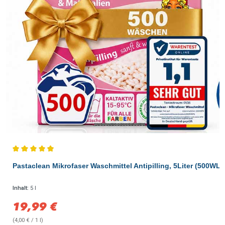
Durchschnittliche Bewertung von 4.91 von 5 Sternen
Pastaclean Mikrofaser Waschmittel Antipilling, 5Liter (500WL)
Inhalt:
5 l
19,99 €
Verkaufspreis:
(4,00 € / 1 l)