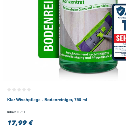
Durchschnittliche Bewertung von 0 von 5 Sternen
Klar Wischpflege - Bodenreiniger, 750 ml
Inhalt:
0.75 l
17,99 €
Regulärer Preis: