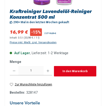
Kraftreiniger Lavendelöl-Reiniger
Konzentrat 500 ml
290+ Mal in den letzten Wochen gekauft
Verkaufspreis:
16,99 €
-15%
Regulärer Preis:
UVP
19,99 €
Inhalt:
0.5 l
(33,98 € / 1 l)
Preise inkl. MwSt. zzgl. Versandkosten
Auf Lager
, Lieferzeit: 1-2 Werktage
Menge
Produkt Anzahl: Gib den gewünschten Wert ein oder benutze die Schaltflächen um die Anzah
In den Warenkorb
Zur Wunschliste hinzufügen
Bestellnr.
328147
Unsere Vorteile