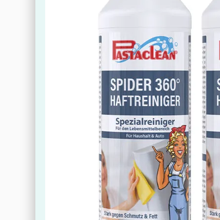
aus Bambus / 8%
für alle, die eine effiziente
PolyamidJetzt
und gründliche Reinigung
Bodenmopp bequem
suchen. Dank ihrer hohen
online bestellen!
Schmutzaufnahme und
Feuchtigkeitsaufnahme
benötigen Sie nicht viel
Zeit oder Mühe für die
Reinigung.Lieferumfang2x
Bambus
BodentuchMaterial: 60%
Polyester / 26% Polyamid /
14% Bambus
ViskoseGröße je
Bodentuch: 50 x
70cmJetzt die praktischen
Bambus Bodentücher