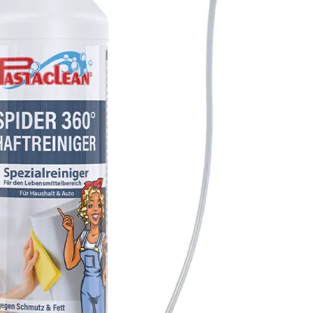
mit Einlage gearbeitet,
damit der Mopp beim
Wischen gut auf dem
Wischer sitzt, und hab
verstärkte, gepaspelte
Einschubtaschen. Ne
Webtechnologien und
Faserkombinationen
erleichtern das Reinig
des Bodens enorm.Die
Pastaclean Micro Mag
Bodenmopps können 
allen handelsüblichen
Reinigungsmitteln
verwendet werden. Par
und Laminat bitte nur
nebelfeucht reinigen. 