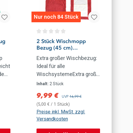
Nur noch 84 Stück
ertung von 5 von 5 Sternen
Durchschnittliche Bewertung von 0 von 5
ug
2 Stück Wischmopp
Bezug (45 cm)
Bodenwischer-
p
Extra großer Wischbezug:
Wischbezug
eicht
Ideal für alle
den
WischsystemeExtra große
t,
Größe: Mit 45 cm Länge
Inhalt:
2 Stück
und 15 cm Breite deckt der
9,99 €
Verkaufspreis:
Regulärer Preis:
UVP
16,99 €
durch
Pastaclean Wischmopp
(5,00 € / 1 Stück)
Bezug mehr Fläche in
Preise inkl. MwSt. zzgl.
le
kürzerer Zeit
Versandkosten
ab. Universelle Passform:
Passend für alle