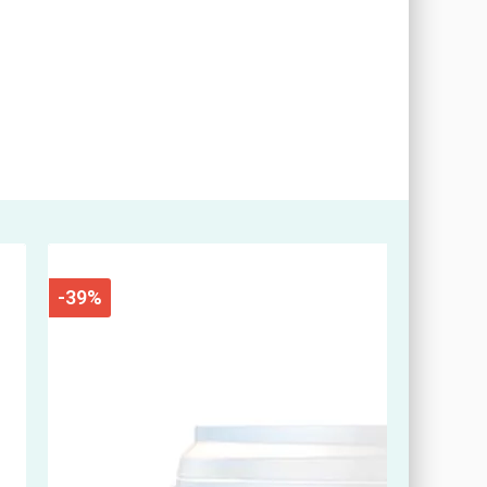
n in
inem
et.
er
ht
em
-39%
en
st,
abil