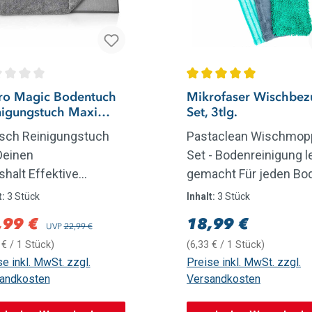
Sternen
hschnittliche Bewertung von 0 von 5 Sternen
Durchschnittliche Bew
ro Magic Bodentuch
Mikrofaser Wischbez
nigungstuch Maxi
Set, 3tlg.
bakteriell, 3tlg.
usch Reinigungstuch
Pastaclean Wischmop
Deinen
Set - Bodenreinigung l
halt Effektive
gemacht Für jeden Bo
igung: Das Pastaclean
die richtige WahlRobus
t:
3 Stück
Inhalt:
3 Stück
ntuch reinigt perfekt
langlebig &
,99 €
18,99 €
aufspreis:
Regulärer Preis:
Regulärer Preis:
UVP
22,99 €
 in Fugen, Rillen,
strapazierfähigStabil 
 € / 1 Stück)
(6,33 € / 1 Stück)
n und Kanten und löst
verstärkte
e inkl. MwSt. zzgl.
Preise inkl. MwSt. zzgl.
mutz mit und ohne
EinlagenPassend für al
andkosten
Versandkosten
igungsmittel.Trocken
handelsüblichen
feucht verwendbar:
Wischsysteme Das