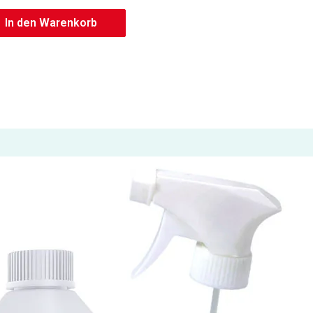
aclean Micro Magic
Wischbezug Set von
In den Warenkorb
entuch Maxi,
Pastaclean vereint die
bakteriellGröße: je
beliebtesten Mopparte
igungstuch ca. 50 x 70
Premium Qualität in e
erial: 80 %
rundum Bodenpflege S
ester, 20 %
Egal ob Steinböden,
amidGleich das Micro
Laminat, Holzböden od
ic Bodentuch /
PVC, ob feucht gewisc
igungstuch Set Maxi
oder Staub gebunden
bakteriell bequem
werden soll, mit dies
ne bestellen!
Wischbezug Set treff
Sie immer die richtige
Wahl. Alle Pastaclean
Bodenmopps sind robu
langlebig und
strapazierfähig, sind st