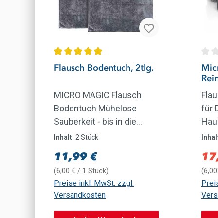
Durchschnittliche Bewertung von 5 von 5 
Durc
Flausch Bodentuch, 2tlg.
Mic
Rei
anti
MICRO MAGIC Flausch
Fla
Bodentuch Mühelose
für 
Sauberkeit - bis in die
Haus
Fugen, Ecken und
Rein
Inhalt:
2 Stück
Inhal
Kanten Hervorragende
Bode
11,99 €
17
Regulärer Preis:
Verk
Schmutzlösekraft Hohe
auch
(6,00 € / 1 Stück)
(6,00
Feuchtigkeitsaufnahme Tu
Ecke
Preise inkl. MwSt. zzgl.
Preis
chgröße: 50 x 70 cm Das
Sch
Versandkosten
Vers
Pastaclean Micro Magic
Rein
Bodentuch zeichnet sich
und 