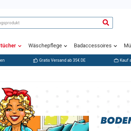
ztücher
Wäschepflege
Badaccessoires
Mü
gen
Gratis Versand ab 35€ DE
Kauf 
BODE