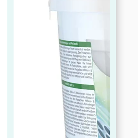
en
ue
en
ic
mit
kett
Wir