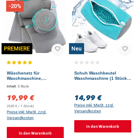
-20%
PREMIERE
Neu
Durchschnittliche Bewertung von 5 von 5 Sternen
Durchschnittliche Bewertung vo
Wäschenetz für
Schuh Waschbeutel
Waschmaschine,
Waschmaschine (1 Stück)
Wäschesack mit
Gepolsterter Wäschesack
Inhalt:
5 Stück
Reißverschluss (5 Stück)
für Schuhe, Sneaker &
Laundry Bag
Sportschuhe mit
19,99 €
14,99 €
Verkaufspreis:
Regulärer Preis:
Chenillefasern
Preise inkl. MwSt. zzgl.
(4,00 € / 1 Stück)
Versandkosten
Preise inkl. MwSt. zzgl.
Versandkosten
In den Warenkorb
In den Warenkorb