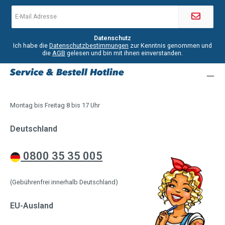
E-
Mail-
Adresse
*
Datenschutz
Ich habe die
Datenschutzbestimmungen
zur Kenntnis genommen und
die
AGB
gelesen und bin mit ihnen einverstanden.
Service & Bestell Hotline
Montag bis Freitag 8 bis 17 Uhr
Deutschland
0800 35 35 005
(Gebührenfrei innerhalb Deutschland)
EU-Ausland