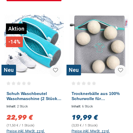
Aktion
-14%
Neu
Neu
Durchschnittliche Bewertung von 0 von 5 Sternen
Durchschnittliche Bewertung vo
Schuh Waschbeutel
Trocknerbälle aus 100%
Waschmaschine (2 Stück)
Schurwolle für
Gepolsterter Wäschesack
Wäschetrockner +
Inhalt:
2 Stück
Inhalt:
6 Stück
für Schuhe, Sneaker &
Wäschenetz, 7tlg.
Sportschuhe mit
22,99 €
19,99 €
Verkaufspreis:
Regulärer Preis:
Chenillefasern
(11,50 € / 1 Stück)
(3,33 € / 1 Stück)
Preise inkl. MwSt. zzgl.
Preise inkl. MwSt. zzgl.