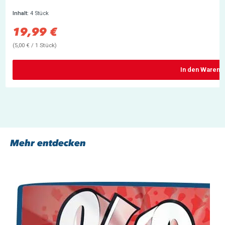
Inhalt:
4 Stück
19,99 €
Verkaufspreis:
(5,00 € / 1 Stück)
In den Warenk
Mehr entdecken