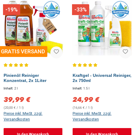
-19%
-33%
GRATIS VERSAND
Durchschnittliche Bewertung von 5 von 5 Sternen
Durchschnittliche Bewertung vo
Pinienöl Reiniger
Kraftgel - Universal Reiniger,
Konzentrat, 2x 1Liter
2x 750ml
Inhalt:
2 l
Inhalt:
1.5 l
39,99 €
24,99 €
Verkaufspreis:
Verkaufspreis:
(20,00 € / 1 l)
(16,66 € / 1 l)
Preise inkl. MwSt. zzgl.
Preise inkl. MwSt. zzgl.
Versandkosten
Versandkosten
In den Warenkorb
In den Warenkorb