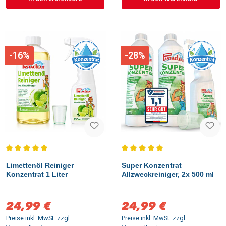
-16%
-28%
Durchschnittliche Bewertung von 5 von 5 Sternen
Durchschnittliche Bewertung vo
Limettenöl Reiniger
Super Konzentrat
Konzentrat 1 Liter
Allzweckreiniger, 2x 500 ml
24,99 €
24,99 €
Verkaufspreis:
Verkaufspreis:
Preise inkl. MwSt. zzgl.
Preise inkl. MwSt. zzgl.