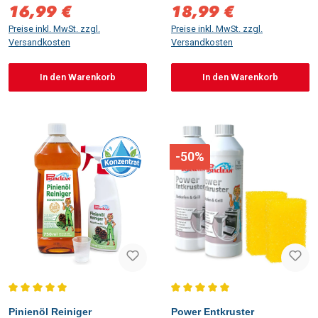
16,99 €
18,99 €
Verkaufspreis:
Verkaufspreis:
Preise inkl. MwSt. zzgl.
Preise inkl. MwSt. zzgl.
Versandkosten
Versandkosten
In den Warenkorb
In den Warenkorb
-50%
Durchschnittliche Bewertung von 5 von 5 Sternen
Durchschnittliche Bewertung vo
Pinienöl Reiniger
Power Entkruster