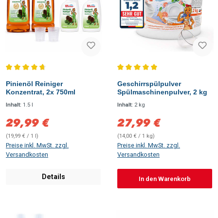
Durchschnittliche Bewertung von 4.75 von 5 Sternen
Durchschnittliche Bewertung vo
Pinienöl Reiniger
Geschirrspülpulver
Konzentrat, 2x 750ml
Spülmaschinenpulver, 2 kg
Inhalt:
1.5 l
Inhalt:
2 kg
29,99 €
27,99 €
Verkaufspreis:
Verkaufspreis:
(19,99 € / 1 l)
(14,00 € / 1 kg)
Preise inkl. MwSt. zzgl.
Preise inkl. MwSt. zzgl.
Versandkosten
Versandkosten
Details
In den Warenkorb