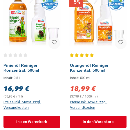
-5%
Durchschnittliche Bewertung von 0 von 5 Sternen
Durchschnittliche Bewertung vo
Pinienöl Reiniger
Orangenöl Reiniger
Konzentrat, 500ml
Konzentat, 500 ml
Inhalt:
0.5 l
Inhalt:
500 ml
16,99 €
18,99 €
Regulärer Preis:
Verkaufspreis:
(33,98 € / 1 l)
(37,98 € / 1000 ml)
Preise inkl. MwSt. zzgl.
Preise inkl. MwSt. zzgl.
Versandkosten
Versandkosten
In den Warenkorb
In den Warenkorb