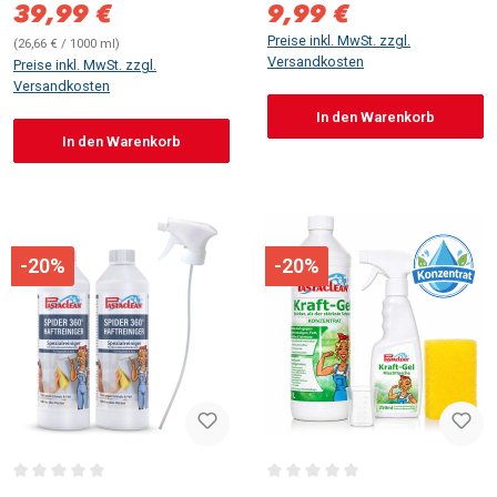
39,99 €
9,99 €
Verkaufspreis:
Verkaufspreis:
Preise inkl. MwSt. zzgl.
(26,66 € / 1000 ml)
Versandkosten
Preise inkl. MwSt. zzgl.
Versandkosten
In den Warenkorb
In den Warenkorb
-20%
-20%
Durchschnittliche Bewertung von 0 von 5 Sternen
Durchschnittliche Bewertung vo