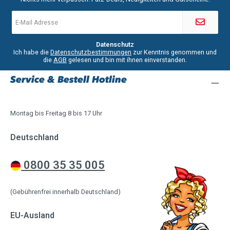
E-
Mail-
Adresse
*
Datenschutz
Ich habe die
Datenschutzbestimmungen
zur Kenntnis genommen und
die
AGB
gelesen und bin mit ihnen einverstanden.
Service & Bestell Hotline
Montag bis Freitag 8 bis 17 Uhr
Deutschland
0800 35 35 005
(Gebührenfrei innerhalb Deutschland)
EU-Ausland