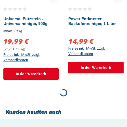
Durchschnittliche Bewertung von 0 von 5 Sternen
Durchschnittliche Bewertung vo
Universal Putzstein -
Power Entkruster
Universalreiniger, 900g
Backofenreiniger, 1 Liter
Inhalt:
0.9 kg
19,99 €
14,99 €
Verkaufspreis:
Verkaufspreis:
Preise inkl. MwSt. zzgl.
(22,21 € / 1 kg)
Versandkosten
Preise inkl. MwSt. zzgl.
Versandkosten
In den Warenkorb
In den Warenkorb
Loading...
Kunden kauften auch