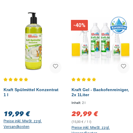
-40%
Durchschnittliche Bewertung von 5 von 5 Sternen
Durchschnittliche Bewertung vo
Kraft Spülmittel Konzentrat
Kraft Gel - Backofenreiniger,
1 l
2x 1Liter
Inhalt:
2 l
19,99 €
29,99 €
Regulärer Preis:
Verkaufspreis:
Preise inkl. MwSt. zzgl.
(15,00 € / 1 l)
Versandkosten
Preise inkl. MwSt. zzgl.