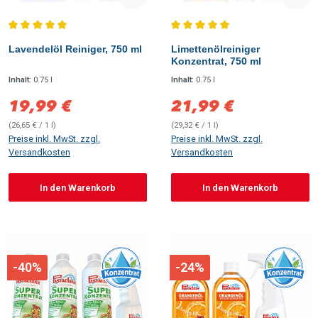
Durchschnittliche Bewertung von 5 von 5 Sternen
Durchschnittliche Bewertung vo
Lavendelöl Reiniger, 750 ml
Limettenölreiniger
Konzentrat, 750 ml
Inhalt:
0.75 l
Inhalt:
0.75 l
19,99 €
21,99 €
Verkaufspreis:
Verkaufspreis:
(26,65 € / 1 l)
(29,32 € / 1 l)
Preise inkl. MwSt. zzgl.
Preise inkl. MwSt. zzgl.
Versandkosten
Versandkosten
In den Warenkorb
In den Warenkorb
-40%
-24%