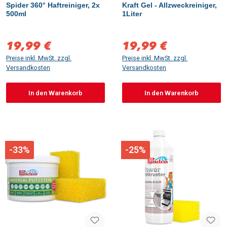
Spider 360° Haftreiniger, 2x
Kraft Gel - Allzweckreiniger,
500ml
1Liter
19,99 €
19,99 €
Verkaufspreis:
Verkaufspreis:
Preise inkl. MwSt. zzgl.
Preise inkl. MwSt. zzgl.
Versandkosten
Versandkosten
In den Warenkorb
In den Warenkorb
-33%
-25%