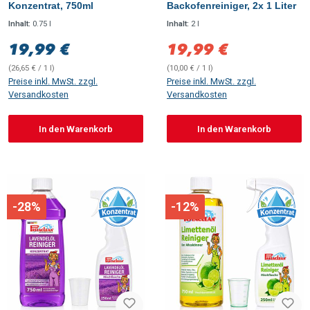
Konzentrat, 750ml
Backofenreiniger, 2x 1 Liter
Inhalt:
0.75 l
Inhalt:
2 l
19,99 €
19,99 €
Regulärer Preis:
Verkaufspreis:
(26,65 € / 1 l)
(10,00 € / 1 l)
Preise inkl. MwSt. zzgl.
Preise inkl. MwSt. zzgl.
Versandkosten
Versandkosten
In den Warenkorb
In den Warenkorb
-28%
-12%