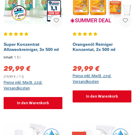
☀️SUMMER DEAL
Durchschnittliche Bewertung von 5 von 5 Sternen
Durchschnittliche Bewertung vo
Super Konzentrat
Orangenöl Reiniger
Allzweckreiniger, 3x 500 ml
Konzentat, 2x 500 ml
Inhalt:
1.5 l
29,99 €
29,99 €
Verkaufspreis:
Verkaufspreis:
Preise inkl. MwSt. zzgl.
(19,99 € / 1 l)
Versandkosten
Preise inkl. MwSt. zzgl.
Versandkosten
In den Warenkorb
In den Warenkorb