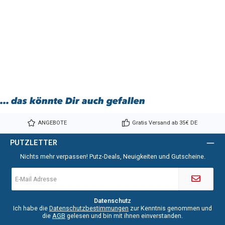
... das könnte Dir auch gefallen
ANGEBOTE
Gratis Versand ab 35€ DE
PUTZLETTER
Nichts mehr verpassen! Putz-Deals, Neuigkeiten und Gutscheine.
E-
Mail-
Adresse
*
Datenschutz
Ich habe die
Datenschutzbestimmungen
zur Kenntnis genommen und
die
AGB
gelesen und bin mit ihnen einverstanden.