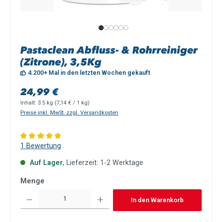
Pastaclean Abfluss- & Rohrreiniger
(Zitrone), 3,5Kg
4.200+ Mal in den letzten Wochen gekauft
Regulärer Preis:
24,99 €
Inhalt:
3.5 kg
(7,14 € / 1 kg)
Preise inkl. MwSt. zzgl. Versandkosten
Durchschnittliche Bewertung von 5 von 5 Sternen
1 Bewertung
Auf Lager
, Lieferzeit: 1-2 Werktage
Menge
Produkt Anzahl: Gib den gewünschten Wert ein oder benutze die Schaltflächen um die Anzah
In den Warenkorb