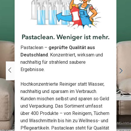
💡 PH-INDIKATOR – KURZ & VERSTÄNDLICH
WC Intensiv Haftgel zeigt während der Anwendung sichtbar
den Reinigungsprozess: Je nach Verschmutzung verändert
sich die Farbe und signalisiert, ob das Gel noch arbeitet oder
eine längere Einwirkzeit benötigt.
Pastaclean. Weniger ist mehr.
Pastaclean –
geprüfte Qualität aus
Deutschland
. Konzentriert, wirksam und
Lieferumfang
nachhaltig für strahlend saubere
Ergebnisse.
1x Pastaclean WC Intensiv Haftgel, 750 ml
Hochkonzentrierte Reiniger statt Wasser,
nachhaltig und sparsam im Verbrauch.
Kunden mischen selbst und sparen so Geld
👉 Jetzt WC Intensiv Haftgel anwenden und selbst erleben,
wie einfach gründliche WC Reinigung sein kann – sichtbar,
und Verpackung. Das Sortiment umfasst
kraftvoll und bis in die Tiefe sauber.
über 400 Produkte – von Reinigern, Tüchern
und Waschmitteln bis hin zu Wellness- und
Pflegeartikeln. Pastaclean steht für Qualität