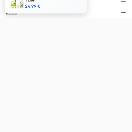
Podcast
24.99 €
Event
Folge uns
Facebook
Instagram
YouTube
TikTok
Alle Preise inkl. gesetzl. Mehrwertsteuer zzgl.
Versandkosten
und ggf.
Nachnahmegebühren, wenn nicht anders angegeben.
PUTZEN MIT
❤️