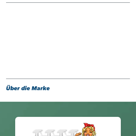
Anwender genau erkennt, wann der WC Reiniger noch arbeitet
oder eine längere Einwirkzeit benötigt.
WC Intensiv Haftgel ist damit nicht nur ein klassischer
Toilettenreiniger, sondern ein moderner WC Reiniger mit
intelligenter Wirkweise, der Reinigung, Kontrolle und Effizienz
miteinander verbindet. Ideal für alle, die Wert auf eine
gründliche WC Reinigung, zuverlässige Kalkentfernung und
eine effektive Urinsteinlösung legen.
So funktioniert WC Intensiv Haftgel
Flasche vor Gebrauch schütteln
Über die Marke
WC Intensiv Haftgel gezielt unter den Rand und auf
verschmutzte Flächen auftragen
Einwirken lassen (je nach Verschmutzung)
Mit WC-Bürste nacharbeiten
Spülen – fertig
👉 Dank Haftformel wirkt WC Intensiv Haftgel genau dort, wo
andere Reiniger sofort ablaufen.