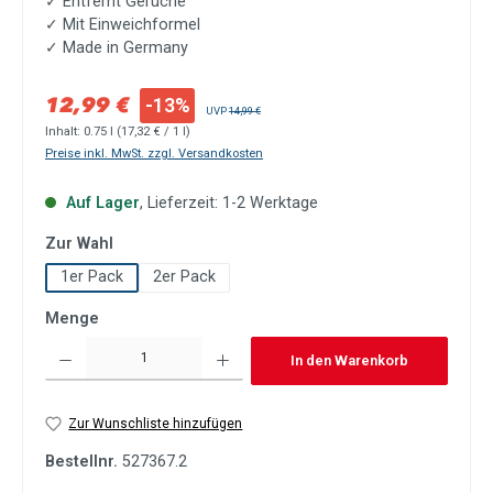
✓ Mit Einweichformel
✓ Made in Germany
Verkaufspreis:
12,99 €
-13%
Regulärer Preis:
UVP
14,99 €
Inhalt:
0.75 l
(17,32 € / 1 l)
Preise inkl. MwSt. zzgl. Versandkosten
Auf Lager
, Lieferzeit: 1-2 Werktage
auswählen
Zur Wahl
1er Pack
2er Pack
Menge
Produkt Anzahl: Gib den gewünschten Wert ein oder benutze die Schaltflächen um die Anzah
In den Warenkorb
Zur Wunschliste hinzufügen
Bestellnr.
527367.2