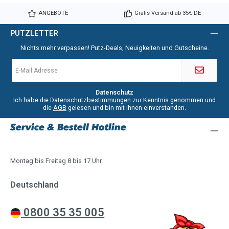
ANGEBOTE
Gratis Versand ab 35€ DE
PUTZLETTER
Nichts mehr verpassen! Putz-Deals, Neuigkeiten und Gutscheine.
E-
Mail-
Adresse
*
Datenschutz
Ich habe die
Datenschutzbestimmungen
zur Kenntnis genommen und
die
AGB
gelesen und bin mit ihnen einverstanden.
Service & Bestell Hotline
Montag bis Freitag 8 bis 17 Uhr
Deutschland
0800 35 35 005