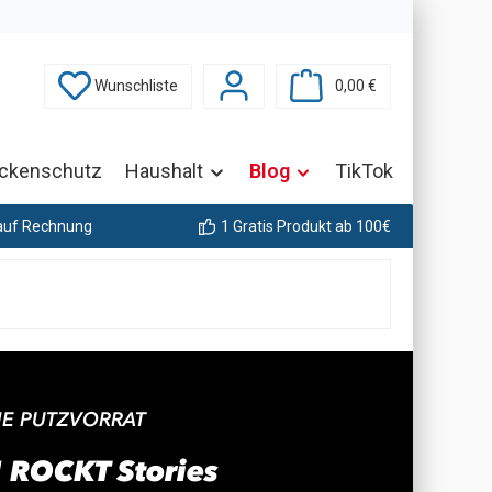
Du hast 0 Produkte auf dem Merkzettel
Warenkorb enthäl
Wunschliste
0,00 €
ckenschutz
Haushalt
Blog
TikTok
auf Rechnung
1 Gratis Produkt ab 100€
NE PUTZVORRAT
 ROCKT Stories