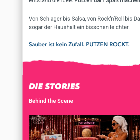
entstand die Idee:
Putzen darf Spaß mache
Von Schlager bis Salsa, von Rock’n’Roll bis 
sogar der Haushalt ein bisschen leichter.
Sauber ist kein Zufall. PUTZEN ROCKT.
DIE STORIES
Behind the Scene