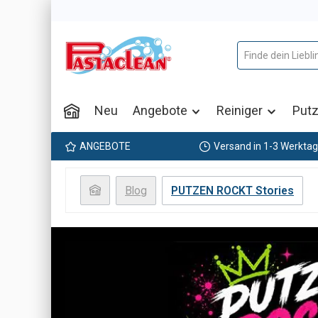
m Hauptinhalt springen
Zur Suche springen
Zur Hauptnavigation springen
Neu
Angebote
Reiniger
Putz
ANGEBOTE
Versand in 1-3 Werkta
Blog
PUTZEN ROCKT Stories