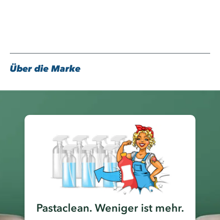
Waschanleitung des Herstellers beachten.
Lieferumfang
1x Pastaclean Fleckenseife mit Ochsengallenseife, 950 g
2x Reinigungsschwämme
Über die Marke
Fleckenseife gegen Kragenspeck, Fettflecken
und Polsterflecken
Wenn du eine kraftvolle
Fleckenseife mit
Ochsengallenseife
, einen ergiebigen
Textilreiniger für
Kleidung, Teppiche und Polster
oder einen schonenden
Fleckentferner gegen Kragenspeck, Fett, Öl, Make-up,
Ruß, Grasflecken und Schmutzflecken
suchst, ist die
Pastaclean Fleckenseife eine starke Wahl. Sie eignet sich für
weiße und bunte Textilien, Autositze, Autohimmel,
Teppichböden, Polstermöbel, Leder, Kunstleder, Schaffelle und
viele abwaschbare Oberflächen.
Pastaclean. Weniger ist mehr.
Jetzt Pastaclean Fleckenseife bequem online bestellen