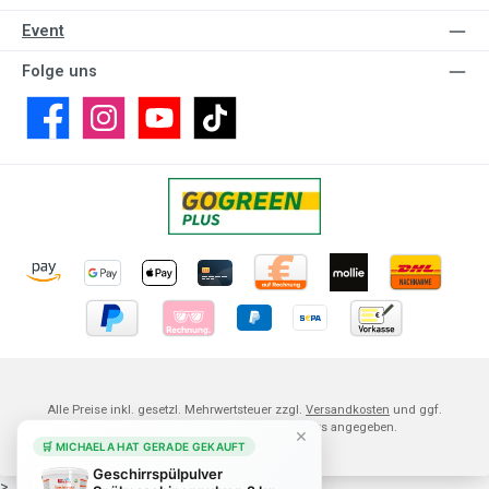
Event
Folge uns
Facebook
Instagram
YouTube
TikTok
Alle Preise inkl. gesetzl. Mehrwertsteuer zzgl.
Versandkosten
und ggf.
Nachnahmegebühren, wenn nicht anders angegeben.
×
PUTZEN MIT
❤️
🛒 MICHAELA HAT GERADE GEKAUFT
Geschirrspülpulver
>