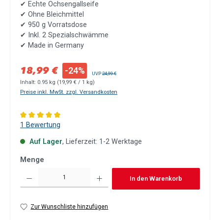
✔
Echte Ochsengallseife
✔
Ohne Bleichmittel
✔
950 g Vorratsdose
✔
Inkl. 2 Spezialschwämme
✔
Made in Germany
Verkaufspreis:
18,99 €
-24%
Regulärer Preis:
UVP
24,99 €
Inhalt:
0.95 kg
(19,99 € / 1 kg)
Preise inkl. MwSt. zzgl. Versandkosten
Durchschnittliche Bewertung von 5 von 5 Sternen
1 Bewertung
Auf Lager
, Lieferzeit: 1-2 Werktage
Menge
Produkt Anzahl: Gib den gewünschten Wert ein oder benutze die Schaltflächen um die Anzah
In den Warenkorb
Zur Wunschliste hinzufügen