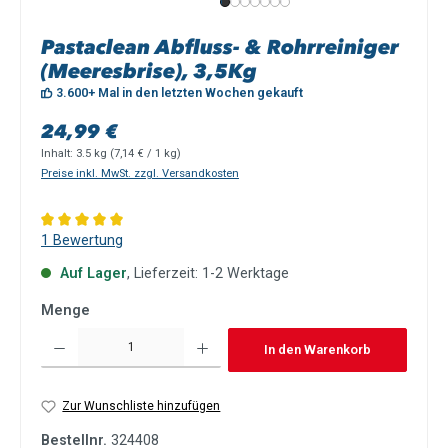
Pastaclean Abfluss- & Rohrreiniger
(Meeresbrise), 3,5Kg
3.600+ Mal in den letzten Wochen gekauft
Regulärer Preis:
24,99 €
Inhalt:
3.5 kg
(7,14 € / 1 kg)
Preise inkl. MwSt. zzgl. Versandkosten
Durchschnittliche Bewertung von 5 von 5 Sternen
1 Bewertung
Auf Lager
, Lieferzeit: 1-2 Werktage
Menge
Produkt Anzahl: Gib den gewünschten Wert ein oder benutze die Schaltflächen um die Anzah
In den Warenkorb
Zur Wunschliste hinzufügen
Bestellnr.
324408