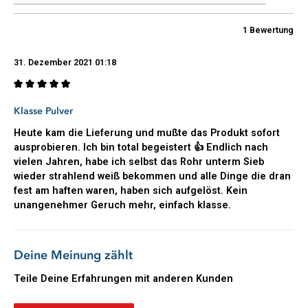
rein. Pastaclean hilft, wenn der Abfluss verstopft ist ...
1
Bewertung
So wendest Du den Rohrreiniger von
Pastaclean an
31. Dezember 2021 01:18
Pastaclean Abflussreiniger...wie kann man ein verstopftes Rohr
reinigen? Verwende den Pastaclean Abfluss- und Rohrreiniger
immer in Verbindung mit heißem Wasser. Gebe immer zuerst
Bewertung mit 5 von 5 Sternen
Klasse Pulver
heißes Wasser in den zu reinigenden Abfluss und dann den
Pastaclean Abfluss- und Rohrreiniger. Solltest Du mehrere
Heute kam die Lieferung und mußte das Produkt sofort
Messlöffel vom Abfluss- und Rohrreiniger verwenden, dann
ausprobieren. Ich bin total begeistert 👍 Endlich nach
bitte immer abwechselnd heißes Wasser und Pulver
vielen Jahren, habe ich selbst das Rohr unterm Sieb
verwenden.
wieder strahlend weiß bekommen und alle Dinge die dran
Die
Einwirkzeit beträgt 30 Minuten
, danach wird mit heißem
fest am haften waren, haben sich aufgelöst. Kein
Wasser nachgespült. Bei der Anwendung in Toilettenanlagen
unangenehmer Geruch mehr, einfach klasse.
werden 3 Messlöffel in die Toilette gegeben, danach einfach
spülen. Zur Reinigung von Geschirrspülern, bitte nur einen
halben Dosierlöffel in den leeren Geschirrspüler (auf den
Deine Meinung zählt
Boden) geben und bei höchster Temperatur durchlaufen
lassen (Bei der Grundreinigung der Waschmaschine 1
Teile Deine Erfahrungen mit anderen Kunden
Messlöffel). Sollte übermäßige Schaumbildung entstehen, ist
dies ein Zeichen von starker Verschmutzung. In diesem Fall
Bewertung schreiben