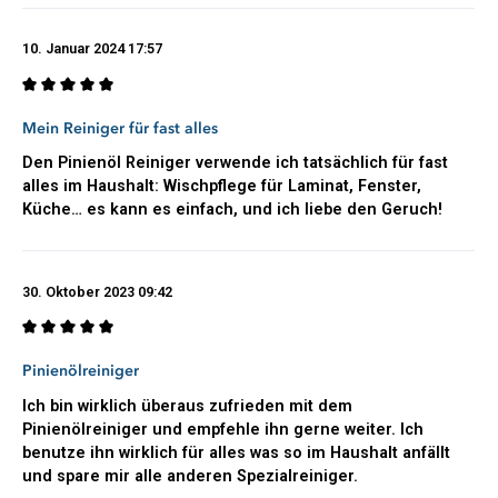
Küchenfronten oder Türen – die Kombination aus Reinigung
und Pflege macht den Pinienöl Reiniger besonders beliebt bei
10. Januar 2024 17:57
allen Naturmaterialien. Gleichzeitig bewährt sich die „Pinie“ seit
Jahren auch auf zahlreichen anderen Oberflächen im
Haushalt. Hochglanzküchen, Edelstahl, Messing, Marmor,
Bewertung mit 5 von 5 Sternen
Mein Reiniger für fast alles
Fenster, Spiegel, Badkeramik, Jalousien sowie viele Kunststoff-
und Steinoberflächen lassen sich gründlich und
Den Pinienöl Reiniger verwende ich tatsächlich für fast
materialschonend reinigen.
alles im Haushalt: Wischpflege für Laminat, Fenster,
Küche… es kann es einfach, und ich liebe den Geruch!
Auch im Außenbereich überzeugt der Reiniger durch seine
vielseitigen Einsatzmöglichkeiten. Gartenmöbel, Holzterrassen,
Wohnwagen, Caravan oder Wohnmobil profitieren von der
kraftvollen Reinigung und dem angenehm frischen Duft echter
30. Oktober 2023 09:42
Pinien.
Genau diese Kombination aus Reinigungskraft, Pflegewirkung
Bewertung mit 5 von 5 Sternen
Pinienölreiniger
und Materialverträglichkeit macht den Pastaclean Pinienöl
Reiniger für viele Kunden zu einem der vielseitigsten
Ich bin wirklich überaus zufrieden mit dem
Universalreiniger im gesamten Haushalt.
Pinienölreiniger und empfehle ihn gerne weiter. Ich
benutze ihn wirklich für alles was so im Haushalt anfällt
Besonders beliebt für Holz, Parkett und
und spare mir alle anderen Spezialreiniger.
Laminat