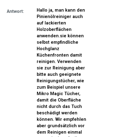
Entdecke die Kraft der Pinie
Mit dem Pastaclean Pinienöl Reiniger Konzentrat holst du dir
Hallo ja, man kann den
Antwort:
einen echten Alltagshelfer ins Haus. Universalreiniger,
Pinienölreiniger auch
Haushaltsreiniger, Holzreiniger, Bodenreiniger und Möbelpflege
auf lackierten
in einem Produkt. Für gepflegte Holzoberflächen, glänzende
Holzoberflächen
Böden, saubere Fenster, streifenfreie Spiegel, frische
anwenden.sie können
Wohnräume und den unverwechselbaren Duft echter Pinien.
selbst empfindliche
Hochglanz
Erlebe selbst, warum die „Pinie“ seit vielen Jahren zu den
Küchenfronten damit
beliebtesten und meistverkauften Pastaclean Produkten
reinigen. Verwenden
gehört.
sie zur Reinigung aber
bitte auch geeignete
Reinigungstücher, wie
zum Beispiel unsere
Mikro Magic Tücher,
damit die Oberfläche
nicht durch das Tuch
beschädigt werden
können. Wir empfehlen
aber grundsätzlich vor
dem Reinigen einmal