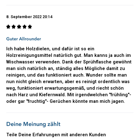
Holz ist ein natürlicher Werkstoff und benötigt die richtige
Pflege, um dauerhaft schön zu bleiben. Genau hier spielt die
8. September 2022 20:14
„Pinie“ ihre besonderen Stärken aus.
Besonders beliebt ist die „Pinie“ überall dort, wo Holz nicht nur
sauber, sondern auch gepflegt aussehen soll. Das enthaltene
Bewertung mit 4 von 5 Sternen
Guter Allrounder
Pinienöl unterstützt die natürliche Ausstrahlung von
Ich habe Holzdielen, und dafür ist so ein
Holzoberflächen und sorgt für einen gepflegten, seidigen
Holzreinigungsmittel natürlich gut. Man kanns ja auch im
Glanz, ohne die Oberfläche unnötig zu belasten.
Wischwasser verwenden. Dank der Sprühflasche gewöhnt
Gleichzeitig entfernt die Rezeptur zuverlässig Fett, Staub,
man sich natürlich an, ständig alles Mögliche damit zu
Alltagsschmutz und Ablagerungen. Durch die leicht
reinigen, und das funktioniert auch. Wunder sollte man
rückfettenden Eigenschaften werden Holzoberflächen
nun nicht gleich erwarten, aber es reinigt ordentlich was
besonders schonend gepflegt. Regelmäßig angewendet
weg, funktioniert erwartungsgemäß, und riecht schön
unterstützt der Reiniger den Werterhalt hochwertiger Möbel,
nach Harz und Kiefernwald. Mit irgendwelchen "frühling"-
Parkettböden, Holztische, Holzstühle und vieler weiterer
oder gar "fruchtig"- Gerüchen könnte man mich jagen.
Holzoberflächen im Innen- und Außenbereich.
Für alle Böden geeignet
Deine Meinung zählt
Der Pastaclean Pinienöl Reiniger eignet sich hervorragend als
Bodenreiniger und Wischpflege für nahezu alle
Teile Deine Erfahrungen mit anderen Kunden