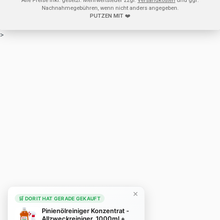
Alle Preise inkl. gesetzl. Mehrwertsteuer zzgl.
Versandkosten
und ggf.
Nachnahmegebühren, wenn nicht anders angegeben.
PUTZEN MIT
❤️
>
×
🛒 DORIT HAT GERADE GEKAUFT
Pinienölreiniger Konzentrat -
Allzweckreiniger, 1000ml +