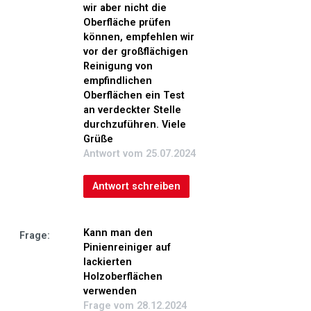
wir aber nicht die
Mischungsverhältnis bis 1:10
Oberfläche prüfen
Bei Bedarf pur anwendbar
können, empfehlen wir
Kurz einwirken lassen
vor der großflächigen
Anschließend gründlich abwischen
Reinigung von
Als Bodenreiniger und Wischpflege
empfindlichen
Oberflächen ein Test
25 ml Konzentrat auf 5 Liter Wasser geben
an verdeckter Stelle
Holz, Parkett und Laminat nebelfeucht wischen
durchzuführen. Viele
Für die regelmäßige Pflege und Reinigung geeignet
Grüße
Antwort vom 25.07.2024
Bei empfindlichen Materialien die Verträglichkeit vor der
Anwendung an einer unauffälligen Stelle prüfen.
Antwort schreiben
Lieferumfang
1 x Pastaclean Pinienöl Reiniger Konzentrat
Kann man den
Frage:
Inhalt: 1,5 Liter
Pinienreiniger auf
1 x Mischflasche
lackierten
1 x Messbecher
Holzoberflächen
verwenden
Frage vom 28.12.2024