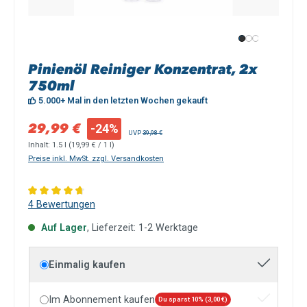
Pinienöl Reiniger Konzentrat, 2x
750ml
5.000+ Mal in den letzten Wochen gekauft
Verkaufspreis:
29,99 €
-24%
Regulärer Preis:
UVP
39,98 €
Inhalt:
1.5 l
(19,99 € / 1 l)
Preise inkl. MwSt. zzgl. Versandkosten
Durchschnittliche Bewertung von 4.75 von 5 Sternen
4 Bewertungen
Auf Lager
, Lieferzeit: 1-2 Werktage
Einmalig kaufen
Im Abonnement kaufen
Du sparst 10% (3,00 €)