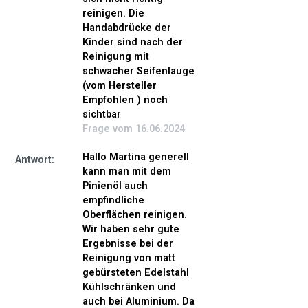
Erscheinungsbild, während viele andere Oberflächen
reinigen. Die
streifenfrei sauber und frisch wirken.
Handabdrücke der
Diese besondere Kombination aus Reinigungskraft,
Kinder sind nach der
Pflegewirkung, Materialschonung und natürlichem Duft macht
Reinigung mit
den Pastaclean Pinienöl Reiniger für viele Kunden seit Jahren
schwacher Seifenlauge
zu einem festen Bestandteil im Haushalt.
(vom Hersteller
Empfohlen ) noch
Nicht ohne Grund wurden bereits viele tausend Liter dieses
sichtbar
beliebten Klassikers verkauft. Die „Pinie“ zählt seit Jahren zu
Frage vom 16.06.2024
den bekanntesten und beliebtesten Pastaclean Produkten.
Hallo Martina generell
Anwendung
Antwort:
kann man mit dem
Für die tägliche Reinigung
Pinienöl auch
empfindliche
10–15 ml Konzentrat in die Mischflasche geben
Oberflächen reinigen.
Mit Wasser auffüllen
Wir haben sehr gute
Oberfläche einsprühen
Ergebnisse bei der
Kurz einwirken lassen
Reinigung von matt
Mit einem Tuch reinigen
gebürsteten Edelstahl
Bei Bedarf mit klarem Wasser nachwischen
Kühlschränken und
auch bei Aluminium. Da
Bei stärkeren Verschmutzungen