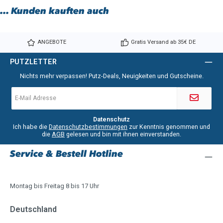
... Kunden kauften auch
ANGEBOTE
Gratis Versand ab 35€ DE
PUTZLETTER
Nichts mehr verpassen! Putz-Deals, Neuigkeiten und Gutscheine.
E-
Mail-
Adresse
*
Datenschutz
Ich habe die
Datenschutzbestimmungen
zur Kenntnis genommen und
die
AGB
gelesen und bin mit ihnen einverstanden.
Service & Bestell Hotline
Montag bis Freitag 8 bis 17 Uhr
Deutschland