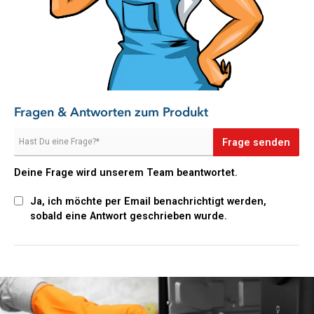
Lieferumfang
1x Pastaclean Power Entkruster Backofenreiniger, 1
Liter
Fragen & Antworten zum Produkt
Gleich Power Entkruster Backofenreiniger heute noch online
bestellen!
Frage senden
Deine Frage wird unserem Team beantwortet.
Ja, ich möchte per Email benachrichtigt werden,
sobald eine Antwort geschrieben wurde.
Slider überspringen