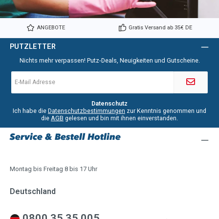
ANGEBOTE
Gratis Versand ab 35€ DE
PUTZLETTER
Nichts mehr verpassen! Putz-Deals, Neuigkeiten und Gutscheine.
E-
Mail-
Adresse
*
Datenschutz
Ich habe die
Datenschutzbestimmungen
zur Kenntnis genommen und
die
AGB
gelesen und bin mit ihnen einverstanden.
Service & Bestell Hotline
Montag bis Freitag 8 bis 17 Uhr
Deutschland
0800 35 35 005