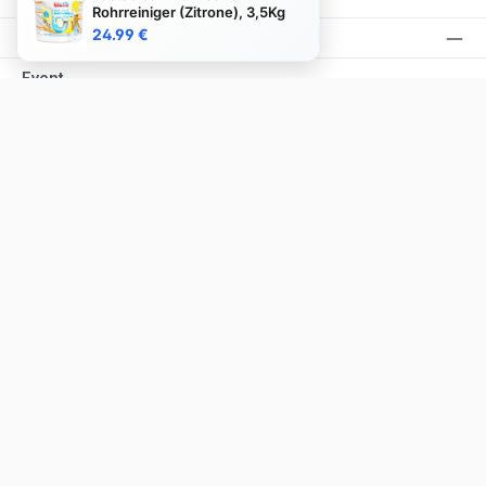
Rohrreiniger (Zitrone), 3,5Kg
24.99 €
Podcast
Event
Folge uns
Facebook
Instagram
YouTube
TikTok
Alle Preise inkl. gesetzl. Mehrwertsteuer zzgl.
Versandkosten
und ggf.
Nachnahmegebühren, wenn nicht anders angegeben.