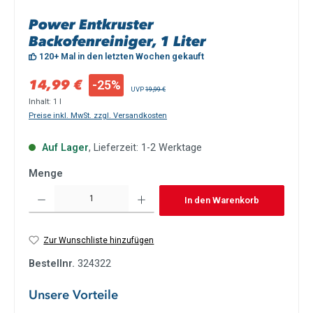
Power Entkruster
Backofenreiniger, 1 Liter
120+ Mal in den letzten Wochen gekauft
Verkaufspreis:
14,99 €
-25%
Regulärer Preis:
UVP
19,99 €
Inhalt:
1 l
Preise inkl. MwSt. zzgl. Versandkosten
Auf Lager
, Lieferzeit: 1-2 Werktage
Menge
Produkt Anzahl: Gib den gewünschten Wert ein oder benutze die Schaltflächen um die Anzah
In den Warenkorb
Zur Wunschliste hinzufügen
Bestellnr.
324322
Unsere Vorteile