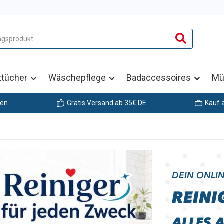
ztücher
Wäschepflege
Badaccessoires
Mü
gen
Gratis Versand ab 35€ DE
Kauf 
DEIN ONLI
REINI
ALLES 