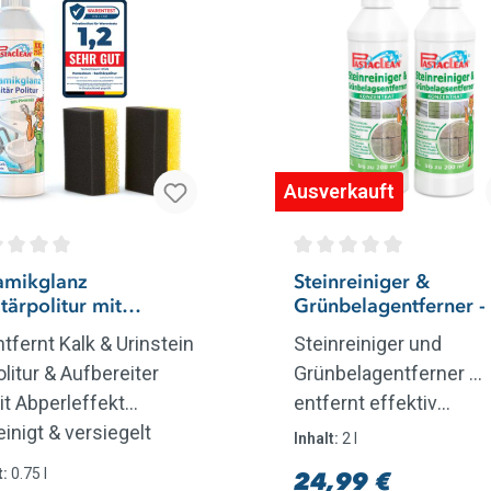
Ausverkauft
Sternen
hschnittliche Bewertung von 0 von 5 Sternen
Durchschnittliche Bew
amikglanz
Steinreiniger &
tärpolitur mit
Grünbelagentferner -
enöl, 750 ml
1 Liter
tfernt Kalk & Urinstein
Steinreiniger und
litur & Aufbereiter
Grünbelagentferner ...
it Abperleffekt
entfernt effektiv
inigt & versiegelt
Grünbelag Steinreinige
Inhalt:
2 l
ade in Germany
und Grünbelagentfern
t:
0.75 l
24,99 €
Regulärer Preis: