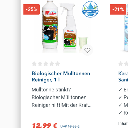
-35%
-21%
Durchschnittliche Bewertung von 0 von 5 
Durc
Biologischer Mülltonnen
Ker
Reiniger, 1 l
Sani
Pini
Mülltonne stinkt?
✓
En
Biologischer Mülltonnen
✓
Po
Reiniger hilft!Mit der Kraft
✓ M
natürlicher
✓
Re
MikroorganismenEntfernt
✓ M
Inhal
12,99 €
Verkaufspreis:
Regulärer Preis:
UVP
19,99 €