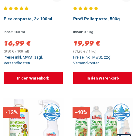
Durchschnittliche Bewertung von 5 von 5 Sternen
Durchschnittliche Bewertung vo
Fleckenpaste, 2x 100ml
Profi Polierpaste, 500g
Inhalt:
200 ml
Inhalt:
0.5 kg
16,99 €
19,99 €
Verkaufspreis:
Verkaufspreis:
(8,50 € / 100 ml)
(39,98 € / 1 kg)
Preise inkl. MwSt. zzgl.
Preise inkl. MwSt. zzgl.
Versandkosten
Versandkosten
In den Warenkorb
In den Warenkorb
-12%
-40%