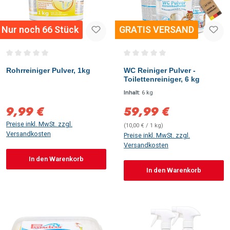
Nur noch 66 Stück
GRATIS VERSAND
Durchschnittliche Bewertung von 0 von 5 Sternen
Durchschnittliche Bewertung vo
Rohrreiniger Pulver, 1kg
WC Reiniger Pulver -
Toilettenreiniger, 6 kg
Inhalt:
6 kg
9,99 €
59,99 €
Verkaufspreis:
Verkaufspreis:
Preise inkl. MwSt. zzgl.
(10,00 € / 1 kg)
Versandkosten
Preise inkl. MwSt. zzgl.
Versandkosten
In den Warenkorb
In den Warenkorb