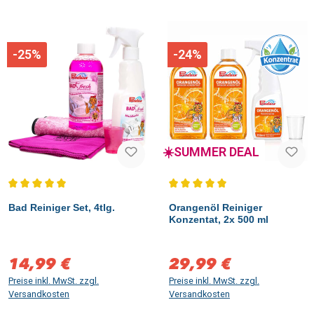
-25%
-24%
☀️SUMMER DEAL
Durchschnittliche Bewertung von 5 von 5 Sternen
Durchschnittliche Bewertung vo
Bad Reiniger Set, 4tlg.
Orangenöl Reiniger
Konzentat, 2x 500 ml
14,99 €
29,99 €
Verkaufspreis:
Verkaufspreis:
Preise inkl. MwSt. zzgl.
Preise inkl. MwSt. zzgl.
Versandkosten
Versandkosten