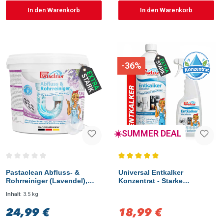
In den Warenkorb
In den Warenkorb
-36%
☀️SUMMER DEAL
Durchschnittliche Bewertung von 0 von 5 Sternen
Durchschnittliche Bewertung vo
Pastaclean Abfluss- &
Universal Entkalker
Rohrreiniger (Lavendel),
Konzentrat - Starke
3,5Kg
Kalklösekraft, 1000 ml
Inhalt:
3.5 kg
24,99 €
18,99 €
Regulärer Preis:
Verkaufspreis: