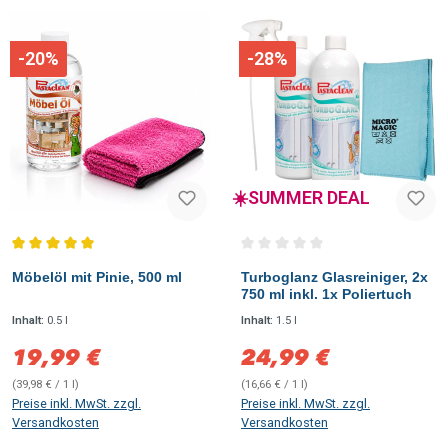
-20%
-28%
☀️SUMMER DEAL
Durchschnittliche Bewertung von 5 von 5 Sternen
Durchschnittliche Bewertung vo
Möbelöl mit Pinie, 500 ml
Turboglanz Glasreiniger, 2x
750 ml inkl. 1x Poliertuch
Inhalt:
0.5 l
Inhalt:
1.5 l
19,99 €
24,99 €
Verkaufspreis:
Verkaufspreis:
(39,98 € / 1 l)
(16,66 € / 1 l)
Preise inkl. MwSt. zzgl.
Preise inkl. MwSt. zzgl.
Versandkosten
Versandkosten