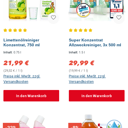
Durchschnittliche Bewertung von 5 von 5 Sternen
Durchschnittliche Bewertung vo
Limettenölreiniger
Super Konzentrat
Konzentrat, 750 ml
Allzweckreiniger, 3x 500 ml
Inhalt:
0.75 l
Inhalt:
1.5 l
21,99 €
29,99 €
Verkaufspreis:
Verkaufspreis:
(29,32 € / 1 l)
(19,99 € / 1 l)
Preise inkl. MwSt. zzgl.
Preise inkl. MwSt. zzgl.
Versandkosten
Versandkosten
In den Warenkorb
In den Warenkorb
-33%
-8%