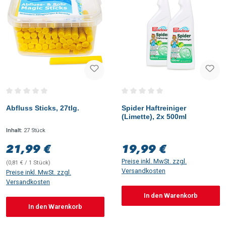
Durchschnittliche Bewertung von 0 von 5 Sternen
Durchschnittliche Bewertung vo
Abfluss Sticks, 27tlg.
Spider Haftreiniger
(Limette), 2x 500ml
Inhalt:
27 Stück
21,99 €
19,99 €
Regulärer Preis:
Regulärer Preis:
Preise inkl. MwSt. zzgl.
(0,81 € / 1 Stück)
Versandkosten
Preise inkl. MwSt. zzgl.
Versandkosten
In den Warenkorb
In den Warenkorb