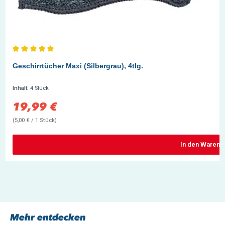
Durchschnittliche Bewertung von 5 von 5 Sternen
Geschirrtücher Maxi (Silbergrau), 4tlg.
Inhalt:
4 Stück
19,99 €
Verkaufspreis:
(5,00 € / 1 Stück)
In den Warenk
Mehr entdecken