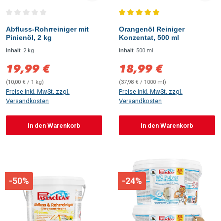
Durchschnittliche Bewertung von 0 von 5 Sternen
Durchschnittliche Bewertung vo
Abfluss-Rohrreiniger mit
Orangenöl Reiniger
Pinienöl, 2 kg
Konzentat, 500 ml
Inhalt:
2 kg
Inhalt:
500 ml
19,99 €
18,99 €
Verkaufspreis:
Verkaufspreis:
(10,00 € / 1 kg)
(37,98 € / 1000 ml)
Preise inkl. MwSt. zzgl.
Preise inkl. MwSt. zzgl.
Versandkosten
Versandkosten
In den Warenkorb
In den Warenkorb
-50%
-24%