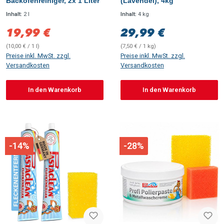
Backofenreiniger, 2x 1 Liter
(Lavendel), 4kg
Inhalt:
2 l
Inhalt:
4 kg
19,99 €
29,99 €
Verkaufspreis:
Regulärer Preis:
(10,00 € / 1 l)
(7,50 € / 1 kg)
Preise inkl. MwSt. zzgl.
Preise inkl. MwSt. zzgl.
Versandkosten
Versandkosten
In den Warenkorb
In den Warenkorb
-14%
-28%