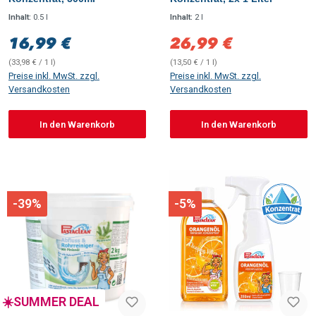
Inhalt:
0.5 l
Inhalt:
2 l
16,99 €
26,99 €
Regulärer Preis:
Verkaufspreis:
(33,98 € / 1 l)
(13,50 € / 1 l)
Preise inkl. MwSt. zzgl.
Preise inkl. MwSt. zzgl.
Versandkosten
Versandkosten
In den Warenkorb
In den Warenkorb
-39%
-5%
☀️SUMMER DEAL