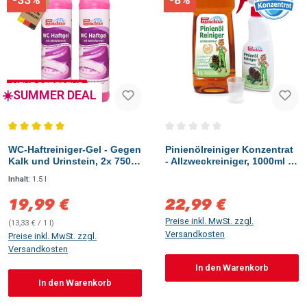
☀️SUMMER DEAL
Durchschnittliche Bewertung von 5 von 5 Sternen
Durchschnittliche Bewertung vo
WC-Haftreiniger-Gel - Gegen
Pinienölreiniger Konzentrat
Kalk und Urinstein, 2x 750
- Allzweckreiniger, 1000ml +
ml
Zubehör
Inhalt:
1.5 l
19,99 €
22,99 €
Verkaufspreis:
Verkaufspreis:
Preise inkl. MwSt. zzgl.
(13,33 € / 1 l)
Versandkosten
Preise inkl. MwSt. zzgl.
Versandkosten
In den Warenkorb
In den Warenkorb