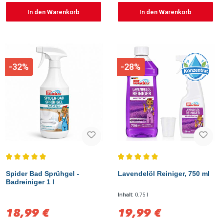
In den Warenkorb
In den Warenkorb
-32%
-28%
Durchschnittliche Bewertung von 5 von 5 Sternen
Durchschnittliche Bewertung vo
Spider Bad Sprühgel -
Lavendelöl Reiniger, 750 ml
Badreiniger 1 l
Inhalt:
0.75 l
18,99 €
19,99 €
Verkaufspreis:
Verkaufspreis: