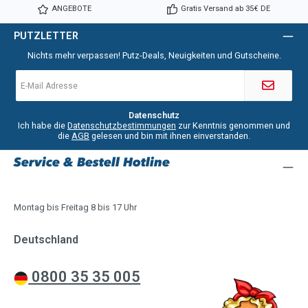
ANGEBOTE
Gratis Versand ab 35€ DE
PUTZLETTER
Nichts mehr verpassen! Putz-Deals, Neuigkeiten und Gutscheine.
E-
Mail-
Adresse
*
Datenschutz
Ich habe die
Datenschutzbestimmungen
zur Kenntnis genommen und
die
AGB
gelesen und bin mit ihnen einverstanden.
Service & Bestell Hotline
Montag bis Freitag 8 bis 17 Uhr
Deutschland
0800 35 35 005