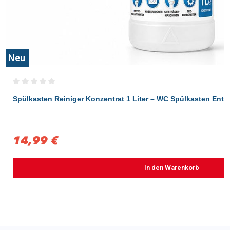
Neu
Durchschnittliche Bewertung von 0 von 5 Sternen
Spülkasten Reiniger Konzentrat 1 Liter – WC Spülkasten Entka
14,99 €
Verkaufspreis:
In den Warenkorb