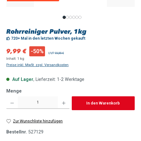
Rohrreiniger Pulver, 1kg
720+ Mal in den letzten Wochen gekauft
Verkaufspreis:
9,99 €
-50%
Regulärer Preis:
UVP
19,99 €
Inhalt:
1 kg
Preise inkl. MwSt. zzgl. Versandkosten
Auf Lager
, Lieferzeit: 1-2 Werktage
Menge
Produkt Anzahl: Gib den gewünschten Wert ein oder benutze die Schaltflächen um die Anzahl zu 
In den Warenkorb
Zur Wunschliste hinzufügen
Bestellnr.
527129