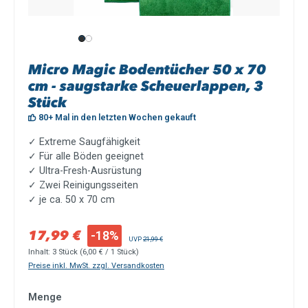
Micro Magic Bodentücher 50 x 70
cm - saugstarke Scheuerlappen, 3
Stück
80+ Mal in den letzten Wochen gekauft
✓ Extreme Saugfähigkeit
✓ Für alle Böden geeignet
✓ Ultra-Fresh-Ausrüstung
✓ Zwei Reinigungsseiten
✓ je ca. 50 x 70 cm
Verkaufspreis:
17,99 €
-18%
Regulärer Preis:
UVP
21,99 €
Inhalt:
3 Stück
(6,00 € / 1 Stück)
Preise inkl. MwSt. zzgl. Versandkosten
Menge