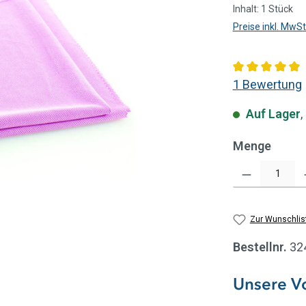
Inhalt:
1 Stück
Preise inkl. MwS
Durchschnitt
1 Bewertung
Auf Lager
,
Menge
Produkt Anzahl: Gi
Zur Wunschlis
Bestellnr.
32
Unsere Vo