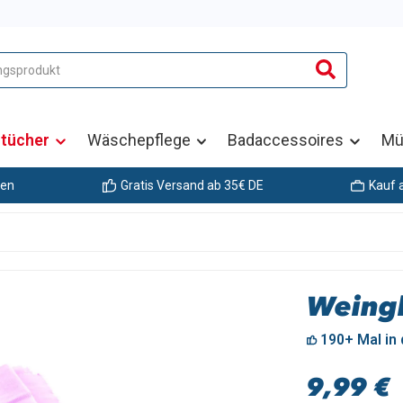
ztücher
Wäschepflege
Badaccessoires
Mü
gen
Gratis Versand ab 35€ DE
Kauf 
Weingl
190+ Mal in
Regulärer Pre
9,99 €