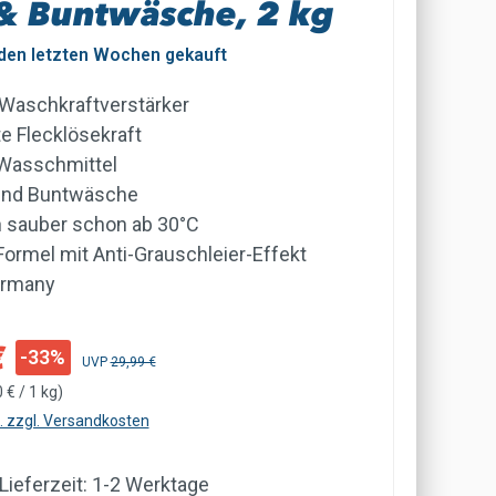
& Buntwäsche, 2 kg
 den letzten Wochen gekauft
r Waschkraftverstärker
e Flecklösekraft
Wasschmittel
 und Buntwäsche
 sauber schon ab 30°C
Formel mit Anti-Grauschleier-Effekt
ermany
:
€
-33%
Regulärer Preis:
UVP
29,99 €
 € / 1 kg)
t. zzgl. Versandkosten
 Lieferzeit: 1-2 Werktage