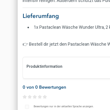
intensiv reinigen. Außerdem schützt das Pul
Lieferumfang
1x Pastaclean Wäsche Wunder Ultra, 2 
👉 Bestell dir jetzt den Pastaclean Wäsche 
Produktinformation
15-30 % Bleichmittel auf Sauerstoffbasis, 
0 von 0 Bewertungen
peroxid (2:3). Verursacht schwere Augensc
Schutzhandschuhe/Schutzkleidung/Augens
Wasser spülen. Eventuell vor- handene Ko
Durchschnittliche Bewertung von 0 von 5 St
Arzt anrufen. Inhalt/Behälter einer Sammel
Bewertungen nur in der aktuellen Sprache anzeigen.