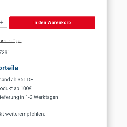
b den gewünschten Wert ein oder benutze die Schaltflächen um die Anzahl zu erh
In den Warenkorb
te hinzufügen
7281
rteile
rsand ab 35€ DE
rodukt ab 100€
ieferung in 1-3 Werktagen
kt weiterempfehlen: