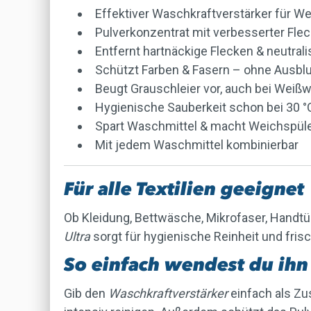
Effektiver Waschkraftverstärker für 
Pulverkonzentrat mit verbesserter Fle
Entfernt hartnäckige Flecken & neutral
Schützt Farben & Fasern – ohne Ausbl
Beugt Grauschleier vor, auch bei Wei
Hygienische Sauberkeit schon bei 30 
Spart Waschmittel & macht Weichspüle
Mit jedem Waschmittel kombinierbar
Für alle Textilien geeignet
Ob Kleidung, Bettwäsche, Mikrofaser, Handtüc
Ultra
sorgt für hygienische Reinheit und fris
So einfach wendest du ihn
Gib den
Waschkraftverstärker
einfach als Zu