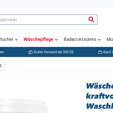
tücher
Wäschepflege
Badaccessoires
Mü
gen
Gratis Versand ab 35€ DE
Kauf 
r
Wäsche
kraftvo
Waschk