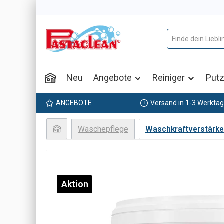
m Hauptinhalt springen
Zur Suche springen
Zur Hauptnavigation springen
Neu
Angebote
Reiniger
Putz
ANGEBOTE
Versand in 1-3 Werkta
Wäschepflege
Waschkraftverstärke
Bildergalerie überspringen
Aktion