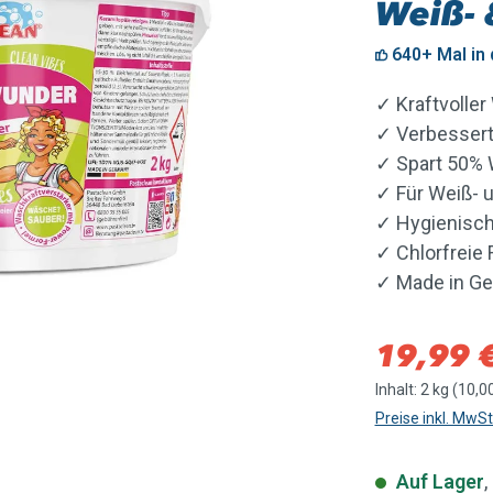
Weiß- 
640+ Mal in
✓
Kraftvolle
✓ V
erbessert
✓ Spart 50% 
✓ F
ür Weiß-
✓ Hygienisch
✓
Chlorfreie 
✓ Made in G
Verkaufspreis
19,99 
Inhalt:
2 kg
(10,00
Preise inkl. MwS
Auf Lager
,