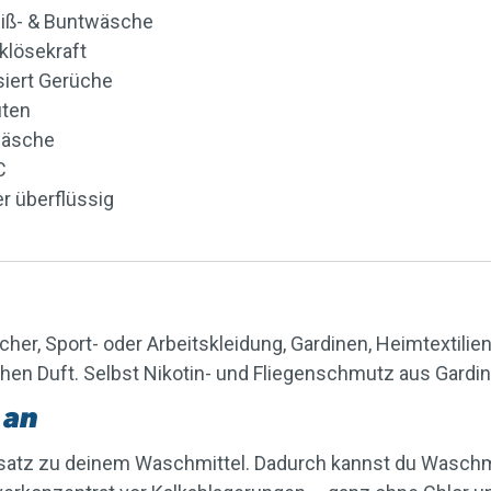
Weiß- & Buntwäsche
cklösekraft
isiert Gerüche
uten
ßwäsche
°C
r überflüssig
her, Sport- oder Arbeitskleidung, Gardinen, Heimtextili
chen Duft. Selbst Nikotin- und Fliegenschmutz aus Gardin
 an
satz zu deinem Waschmittel. Dadurch kannst du Waschm