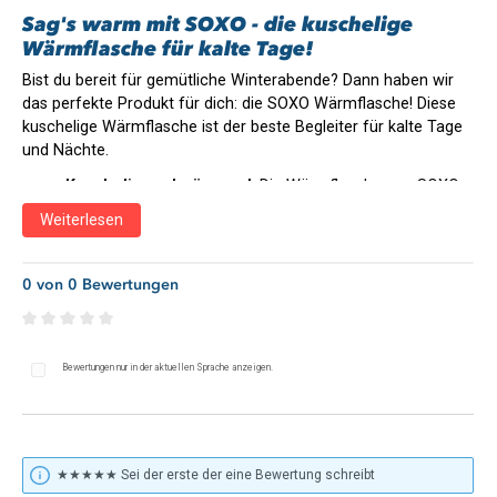
Sag's warm mit SOXO - die kuschelige
Wärmflasche für kalte Tage!
Bist du bereit für gemütliche Winterabende? Dann haben wir
das perfekte Produkt für dich: die SOXO Wärmflasche! Diese
kuschelige Wärmflasche ist der beste Begleiter für kalte Tage
und Nächte.
Kuschelig und wärmend
: Die Wärmflasche von SOXO
ist kuschelig und wärmt dich an kalten Winterabenden.
Weiterlesen
Perfekt für die ganze Familie
: Die Wärmflasche ist der
beste Begleiter für gemütliche Abende mit der ganzen
Familie.
0 von 0 Bewertungen
Tolle Geschenkidee
: Die außergewöhnlichen Designs
der Wärmflasche machen sie zu einer tollen Geschenkidee
für große und kleine Frierende.
Durchschnittliche Bewertung von 0 von 5 Sternen
Bewertungen nur in der aktuellen Sprache anzeigen.
Einfache Anwendung
: Die Wärmflasche kann mit
heißem Wasser bis zu einer maximalen Temperatur von 60
Grad gefüllt werden und wärmt, kann Schmerzen lindern,
trösten und das Einschlafen erleichtern.
Doppelte Funktion
: Bei Bedarf kann die Wärmflasche
★★★★★ Sei der erste der eine Bewertung schreibt
auch mit kaltem Wasser gefüllt werden, um eine kühlende