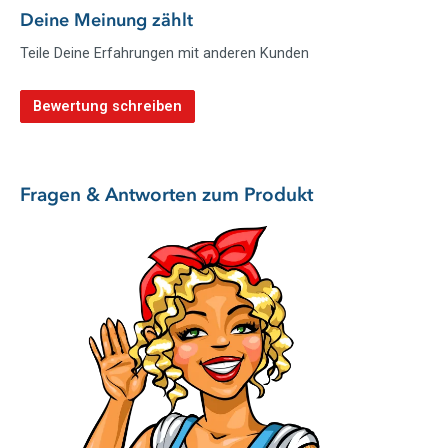
Funktion zu haben und bei Fieber zu helfen.
Deine Meinung zählt
Teile Deine Erfahrungen mit anderen Kunden
Kuschelig warm: SOXO Wärmflasche für den
perfekten Winterschlaf!
Bewertung schreiben
Du frierst? Dann haben wir die Lösung für dich! Die SOXO
Wärmflasche ist dein bester Begleiter für Winterabende und
sorgt dafür, dass dir immer warm ums Herz ist. Egal ob du
alleine vor dem Fernseher kuschelst oder mit der ganzen
Fragen & Antworten zum Produkt
Familie auf dem Sofa liegst - diese kuschelige Wärmflasche
bringt Gemütlichkeit in dein Zuhause!
Aber das ist noch nicht alles: Die SOXO Wärmflasche ist nicht
nur praktisch, sondern auch ein echter Hingucker. Mit ihrem
außergewöhnlichen Design ist für jeden etwas dabei. Ob
niedliches Einhorn, cooles Muster oder plüschiger Vierbeiner -
hier findet jeder sein Lieblingsmotiv.
Keine Heizung? Kein Problem! SOXO
Wärmflasche bringt Wärme und Gemütlichkeit
Und das Beste daran? Du kannst die Wärmflasche ganz nach
deinen Bedürfnissen nutzen. Einfach mit heißem Wasser füllen