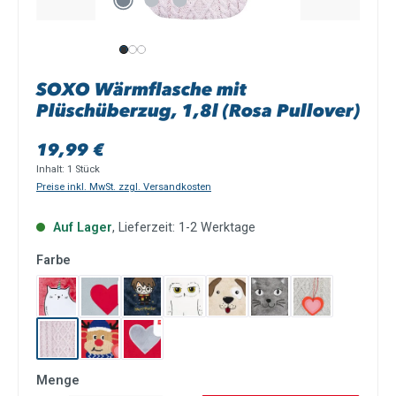
SOXO Wärmflasche mit
Plüschüberzug, 1,8l (Rosa Pullover)
Regulärer Preis:
19,99 €
Inhalt:
1 Stück
Preise inkl. MwSt. zzgl. Versandkosten
Auf Lager
, Lieferzeit: 1-2 Werktage
auswählen
Farbe
Einhorn Katze
Grau mit rotem Herz
Harry Potter
Harry Potter Eule
Plüschhund
Plüschkatze
Pullover Grau
Pullover Rosa
Rentier Weihnacht
Rot mit grauem Herz
Menge