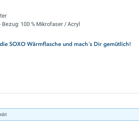
ter
- Bezug: 100 % Mikrofaser / Acryl
zt die SOXO Wärmflasche und mach´s Dir gemütlich!
ernen
eibt