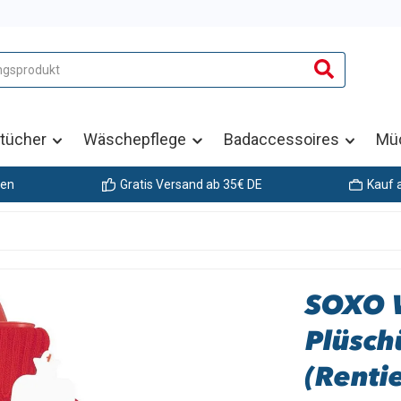
tücher
Wäschepflege
Badaccessoires
Mü
gen
Gratis Versand ab 35€ DE
Kauf 
SOXO W
Plüsch
(Rentie