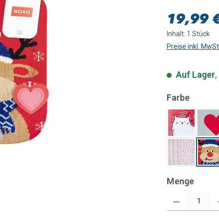
Regulärer Pre
19,99 
Inhalt:
1 Stück
Preise inkl. MwS
Auf Lager
,
auswäh
Farbe
Einhorn K
Gr
Pullover 
Re
Menge
Produkt Anzahl: Gi