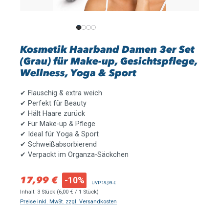
Kosmetik Haarband Damen 3er Set
(Grau) für Make-up, Gesichtspflege,
Wellness, Yoga & Sport
✔ Flauschig & extra weich
✔ Perfekt für Beauty
✔ Hält Haare zurück
✔ Für Make-up & Pflege
✔ Ideal für Yoga & Sport
✔ Schweißabsorbierend
✔ V
erpackt im Organza-Säckchen
Verkaufspreis:
17,99 €
-10%
Regulärer Preis:
UVP
19,99 €
Inhalt:
3 Stück
(6,00 € / 1 Stück)
Preise inkl. MwSt. zzgl. Versandkosten