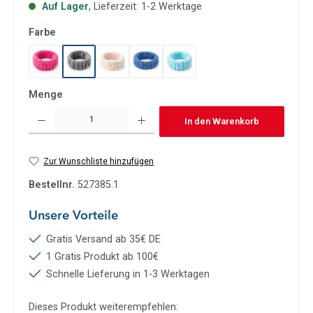
Auf Lager
, Lieferzeit: 1-2 Werktage
auswählen
Farbe
Haarband Beere
Haarband Grau
Haarband Kitt
Haarband Taubenblau
Haarband Türkis
Menge
Produkt Anzahl: Gib den gewünschten Wert ein oder benutze die Schaltflächen um die Anzah
In den Warenkorb
Zur Wunschliste hinzufügen
Bestellnr.
527385.1
Unsere Vorteile
Gratis Versand ab 35€ DE
1 Gratis Produkt ab 100€
Schnelle Lieferung in 1-3 Werktagen
Dieses Produkt weiterempfehlen: