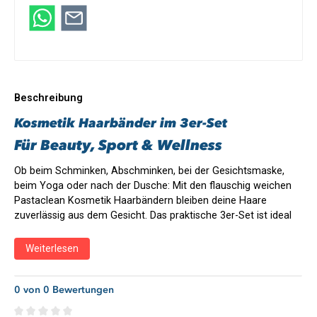
Beschreibung
Kosmetik Haarbänder im 3er-Set
Für Beauty, Sport & Wellness
Ob beim Schminken, Abschminken, bei der Gesichtsmaske,
beim Yoga oder nach der Dusche: Mit den flauschig weichen
Pastaclean Kosmetik Haarbändern bleiben deine Haare
zuverlässig aus dem Gesicht. Das praktische 3er-Set ist ideal
für deine tägliche Beauty-Routine, entspannte Wellness-
Momente und aktive Sporteinheiten.
Weiterlesen
Deine Vorteile auf einen Blick
0 von 0 Bewertungen
Praktisches 3er-Set für Beauty, Sport, Spa und Wellness