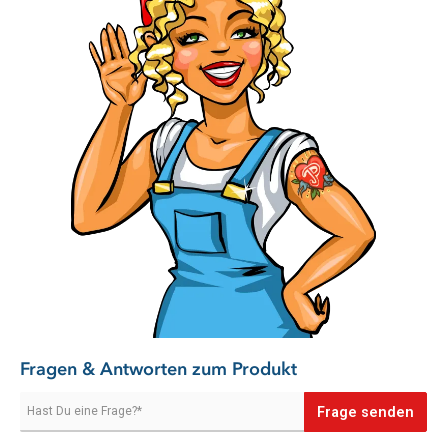
Auch ideal für Yoga, Fitness und Wellness
Das Haarband ist nicht nur ein Beauty-Helfer, sondern auch ein
praktisches Accessoire für Sport und Entspannung. Beim
Yoga, Pilates, Joggen, im Fitnessstudio oder im Spa sitzt es
bequem, nimmt Schweiß auf und sorgt dafür, dass deine
Haare dort bleiben, wo sie hingehören: weg aus dem Gesicht.
Elastisch, bequem und vielseitig einsetzbar
Dank der dehnbaren und elastischen Qualität passt sich das
Haarband angenehm jeder Kopfform an. Es sitzt komfortabel,
ohne zu drücken, und lässt sich vielseitig im Alltag verwenden
– morgens im Bad, abends bei der Pflege, nach dem Duschen,
beim Sport oder für deinen kleinen Wellness-Moment
zuhause.
Lieferumfang
Fragen & Antworten zum Produkt
3 x Pastaclean Kosmetik Haarband
Größe je Haarband: ca. 18,5 cm x 6 cm
Frage senden