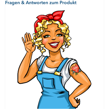
Fragen & Antworten zum Produkt
Mit unserer Gemüsebrühe - leckere Akzente
setzen
Besonders gut passt die Brühe natürlich zu Pilzgerichten aller
Art sowie zu Fleisch- oder Fischgerichten. Durch ihren
intensiven Geschmack wird jedes Gericht unvergesslich
machen!
Gemüsebrühe als heißer Snack für Unterwegs
Gemüsebrühe ist eine gesunde Alternative zu herkömmlichen
Fertigprodukten, die häufig viel Fett und Kalorien enthalten. Mit
nur 3 kcal pro 100 ml ist Gemüsebrühe eine perfekte Wahl für
alle, die über ihre Kalorienaufnahme wachen möchten.
Auch als Snack für das Büro oder unterwegs eignet sich
Gemüsebrühe hervorragend. Außerdem liefert sie Flüssigkeit
und ist daher besonders in heißen Sommermonaten sowie in
kalten Wintermonaten sehr empfehlenswert.
Gemüsebrühe lässt sich überall schnell und einfach
zubereiten. Als Ergänzung zum Mittagessen oder als
abendlicher Snack zwischendurch - die leckere Brühe passt
immer!