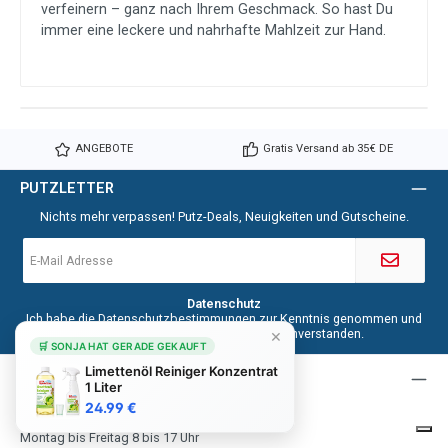
verfeinern – ganz nach Ihrem Geschmack. So hast Du
immer eine leckere und nahrhafte Mahlzeit zur Hand.
ANGEBOTE
Gratis Versand ab 35€ DE
PUTZLETTER
Nichts mehr verpassen! Putz-Deals, Neuigkeiten und Gutscheine.
E-
Mail-
Adresse
*
Datenschutz
Ich habe die
Datenschutzbestimmungen
zur Kenntnis genommen und
×
die
AGB
gelesen und bin mit ihnen einverstanden.
🛒 SONJA HAT GERADE GEKAUFT
Service & Bestell Hotline
Limettenöl Reiniger Konzentrat
1 Liter
24.99 €
Montag bis Freitag 8 bis 17 Uhr