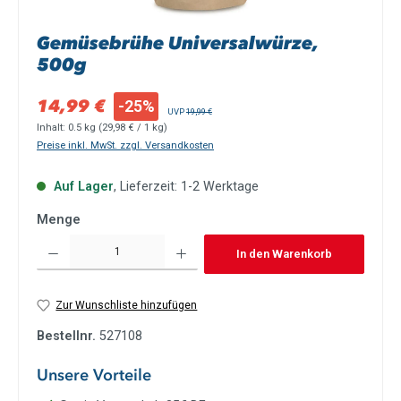
Gemüsebrühe Universalwürze,
500g
Verkaufspreis:
14,99 €
-25%
Regulärer Preis:
UVP
19,99 €
Inhalt:
0.5 kg
(29,98 € / 1 kg)
Preise inkl. MwSt. zzgl. Versandkosten
Auf Lager
, Lieferzeit: 1-2 Werktage
Menge
Produkt Anzahl: Gib den gewünschten Wert ein oder benutze die Schaltflächen um die Anzah
In den Warenkorb
Zur Wunschliste hinzufügen
Bestellnr.
527108
Unsere Vorteile