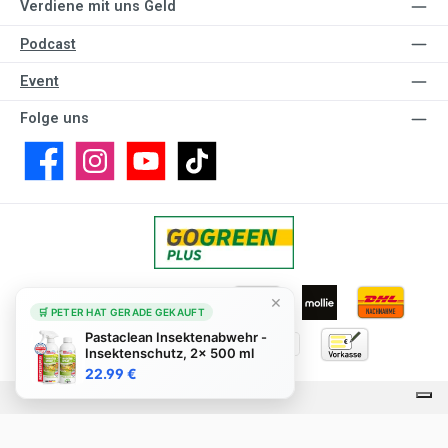
Verdiene mit uns Geld
Podcast
Event
Folge uns
Facebook
Instagram
YouTube
TikTok
×
🛒 PETER HAT GERADE GEKAUFT
Pastaclean Insektenabwehr -
Insektenschutz, 2x 500 ml
22.99 €
Alle Preise inkl. gesetzl. Mehrwertsteuer zzgl.
Versandkosten
und ggf.
Nachnahmegebühren, wenn nicht anders angegeben.