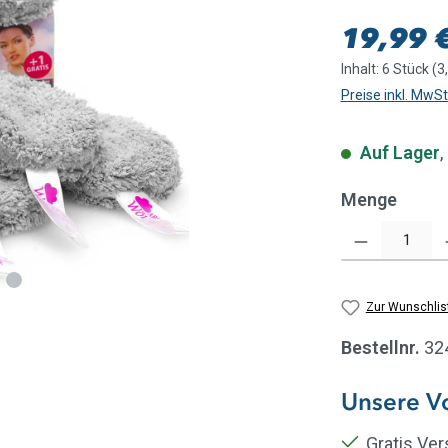
Regulärer Pre
19,99 
Inhalt:
6 Stück
(3
Preise inkl. MwS
Auf Lager
,
Menge
Produkt Anzahl: Gi
Zur Wunschlis
Bestellnr.
32
Unsere Vo
Gratis Ve