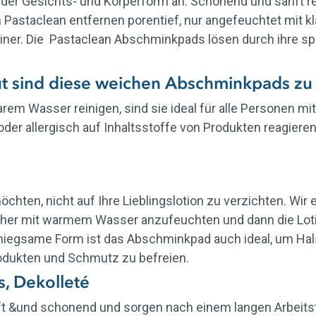
er Gesichts- und Körperform an. Schonend und sanft re
Pastaclean entfernen porentief, nur angefeuchtet mit k
pliner. Die Pastaclean Abschminkpads lösen durch ihre s
ut sind diese weichen Abschminkpads z
em Wasser reinigen, sind sie ideal für alle Personen mi
 oder allergisch auf Inhaltsstoffe von Produkten reagier
öchten, nicht auf Ihre Lieblingslotion zu verzichten. Wi
her mit warmem Wasser anzufeuchten und dann die Loti
miegsame Form ist das Abschminkpad auch ideal, um Hal
odukten und Schmutz zu befreien.
s, Dekolleté
ft &und schonend und sorgen nach einem langen Arbeitst