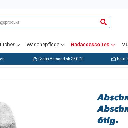
tücher
Wäschepflege
Badaccessoires
Mü
gen
Gratis Versand ab 35€ DE
Kauf 
Absch
Abschm
6tlg.