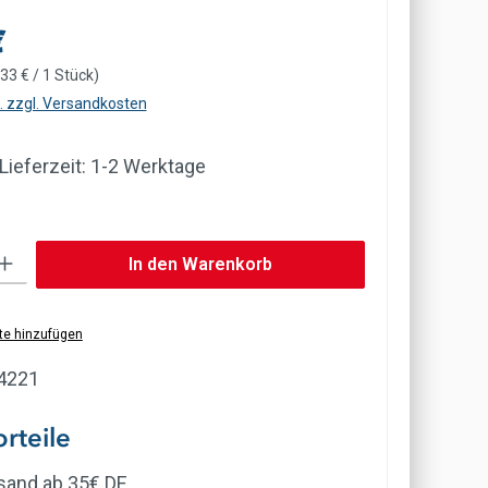
is:
€
,33 € / 1 Stück)
t. zzgl. Versandkosten
 Lieferzeit: 1-2 Werktage
b den gewünschten Wert ein oder benutze die Schaltflächen um die Anzahl zu erh
In den Warenkorb
te hinzufügen
4221
rteile
rsand ab 35€ DE