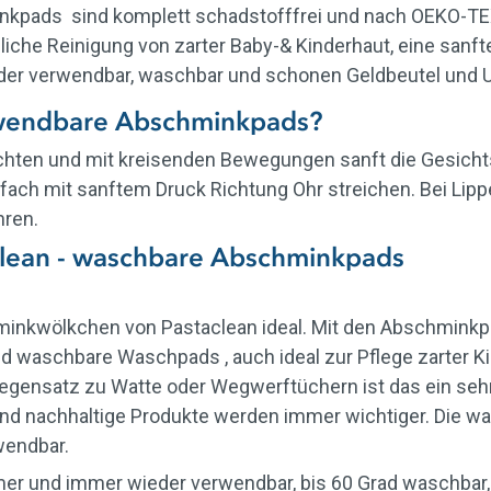
minkpads sind komplett schadstofffrei und nach OEKO-TE
iche Reinigung von zarter Baby-& Kinderhaut, eine sanfte
er verwendbar, waschbar und schonen Geldbeutel und 
wendbare Abschminkpads?
en und mit kreisenden Bewegungen sanft die Gesichts
ch mit sanftem Druck Richtung Ohr streichen. Bei Lip
hren.
lean - waschbare Abschminkpads
minkwölkchen von Pastaclean ideal. Mit den Abschminkp
d waschbare Waschpads , auch ideal zur Pflege zarter K
Gegensatz zu Watte oder Wegwerftüchern ist das ein se
nd nachhaltige Produkte werden immer wichtiger.
Die wa
wendbar.
r und immer wieder verwendbar, bis 60 Grad waschbar, 