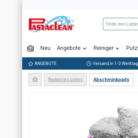
m Hauptinhalt springen
Zur Suche springen
Zur Hauptnavigation springen
Neu
Angebote
Reiniger
Putz
ANGEBOTE
Versand in 1-3 Werkta
Badaccessoires
Abschminkpads
Bildergalerie überspringen