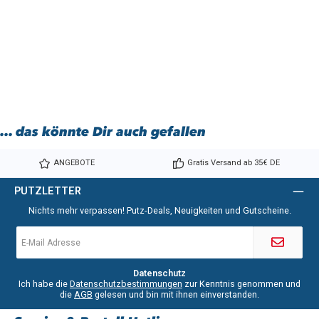
... das könnte Dir auch gefallen
ANGEBOTE
Gratis Versand ab 35€ DE
PUTZLETTER
Nichts mehr verpassen! Putz-Deals, Neuigkeiten und Gutscheine.
E-
Mail-
Adresse
*
Datenschutz
Ich habe die
Datenschutzbestimmungen
zur Kenntnis genommen und
die
AGB
gelesen und bin mit ihnen einverstanden.