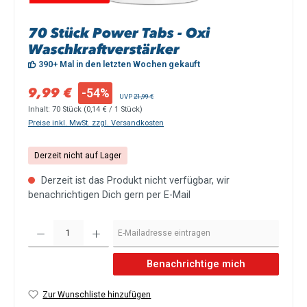
70 Stück Power Tabs - Oxi
Waschkraftverstärker
390+ Mal in den letzten Wochen gekauft
Verkaufspreis:
9,99 €
-54%
Regulärer Preis:
UVP
21,99 €
Inhalt:
70 Stück
(0,14 € / 1 Stück)
Preise inkl. MwSt. zzgl. Versandkosten
Derzeit nicht auf Lager
Derzeit ist das Produkt nicht verfügbar, wir
benachrichtigen Dich gern per E-Mail
Benachrichtige mich
Zur Wunschliste hinzufügen