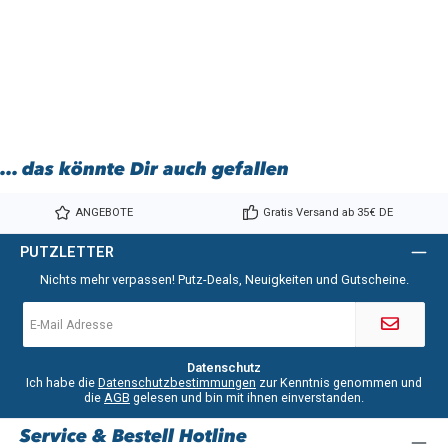
... das könnte Dir auch gefallen
ANGEBOTE
Gratis Versand ab 35€ DE
PUTZLETTER
Nichts mehr verpassen! Putz-Deals, Neuigkeiten und Gutscheine.
E-
Mail-
Adresse
*
Datenschutz
Ich habe die
Datenschutzbestimmungen
zur Kenntnis genommen und
die
AGB
gelesen und bin mit ihnen einverstanden.
Service & Bestell Hotline