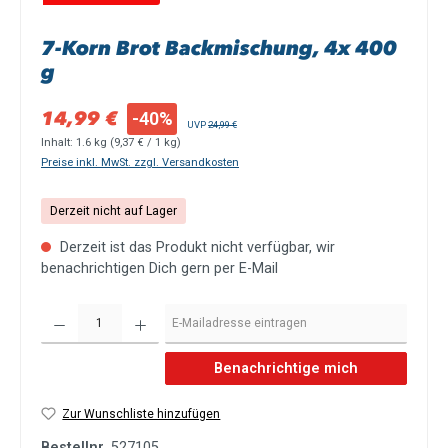
7-Korn Brot Backmischung, 4x 400
g
Verkaufspreis:
14,99 €
-40%
Regulärer Preis:
UVP
24,99 €
Inhalt:
1.6 kg
(9,37 € / 1 kg)
Preise inkl. MwSt. zzgl. Versandkosten
Derzeit nicht auf Lager
Derzeit ist das Produkt nicht verfügbar, wir
benachrichtigen Dich gern per E-Mail
Benachrichtige mich
Zur Wunschliste hinzufügen
Bestellnr.
527105