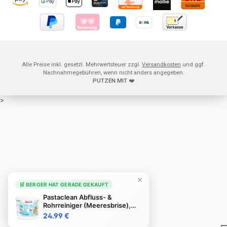
Alle Preise inkl. gesetzl. Mehrwertsteuer zzgl.
Versandkosten
und ggf.
Nachnahmegebühren, wenn nicht anders angegeben.
PUTZEN MIT
❤️
>
×
🛒 BERGER HAT GERADE GEKAUFT
Pastaclean Abfluss- &
Rohrreiniger (Meeresbrise),
3,5Kg
24.99 €