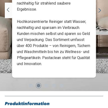
nachhaltig für strahlend saubere
bleibt.
Ergebnisse.
Gerade bei wiederverwendbaren Reinigungstüchern ist das ein
praktischer Vorteil im Alltag. Nach der Nutzung solltest du das
Hochkonzentrierte Reiniger statt Wasser,
Tuch gründlich ausspülen, gut trocknen lassen und regelmäßig
nachhaltig und sparsam im Verbrauch.
waschen.
Kunden mischen selbst und sparen so Geld
Wichtig: Die Ultra-Fresh Ausrüstung bezieht sich auf das Textil
und Verpackung. Das Sortiment umfasst
selbst. Sie ersetzt keine Reinigung oder Desinfektion von
über 400 Produkte – von Reinigern, Tüchern
Oberflächen.
und Waschmitteln bis hin zu Wellness- und
Pflegeartikeln. Pastaclean steht für Qualität
Ideal für Küche, Bad, Fenster, Auto und
und Innovation.
mehr
Das Flauschi 10er Pack ist perfekt, wenn du mehrere
Reinigungsbereiche sauber voneinander trennen möchtest.
Nutze zum Beispiel verschiedene Farben für Küche, Bad,
Wohnbereich, Auto, Camping oder Haustierplatz. So bleibt
dein Putzalltag übersichtlich und hygienisch organisiert.
Küche:
Arbeitsplatten, Spüle, Herd, Esstisch, Fliesen und
Produktinformation
Küchenfronten