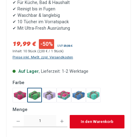
✔
Für Küche, Bad & Haushalt
✔
Reinigt bis in Fugen
✔
Waschbar & langlebig
✔
10 Tücher im Vorratspack
✔ M
it Ultra-Fresh Ausrüstung
Verkaufspreis:
19,99 €
-50%
Regulärer Preis:
UVP
39,98 €
Inhalt:
10 Stück
(2,00 € / 1 Stück)
Preise inkl. MwSt. zzgl. Versandkosten
Auf Lager
, Lieferzeit: 1-2 Werktage
auswählen
Farbe
Beere
Grün
Lavendel
Rainbow
Taubenblau
Türkis
Menge
Produkt Anzahl: Gib den gewünschten Wert ein oder benutze die Schaltflächen um die Anzah
In den Warenkorb