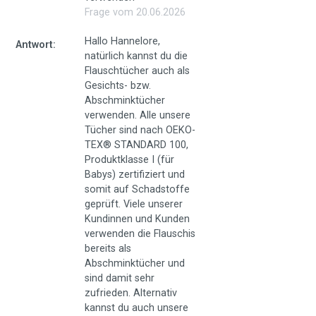
Frage vom 20.06.2026
passende Reinigungstuch zur Hand.
Hallo Hannelore,
Antwort:
Zwei Seiten für doppelte Reinigungskraft
natürlich kannst du die
Flauschtücher auch als
Jedes Flauschi Putztuch besitzt zwei praktische Seiten, die du
Gesichts- bzw.
je nach Verschmutzung einsetzen kannst.
Abschminktücher
Die flauschige Seite
besteht aus vielen feinen Fasern mit
verwenden. Alle unsere
vergrößerter Oberfläche. Sie nimmt Staub, Feuchtigkeit,
Tücher sind nach OEKO-
Krümel und leichtere Verschmutzungen zuverlässig auf und
TEX® STANDARD 100,
kommt auch in schwer erreichbare Bereiche wie Fugen, Rillen,
Produktklasse I (für
Ornamente, Ecken und Kanten.
Babys) zertifiziert und
somit auf Schadstoffe
Die grob gewebte Strukturseite
ist ideal für stärkere
geprüft. Viele unserer
Rückstände. Sie hilft dir dabei, fettige Spuren, angetrocknete
Kundinnen und Kunden
Speisereste und hartnäckigere Alltagsverschmutzungen zu
verwenden die Flauschis
lösen.
bereits als
Abschminktücher und
So bekommst du mit einem einzigen Mikrofasertuch zwei
sind damit sehr
Reinigungseigenschaften: weich und aufnahmefreudig auf der
zufrieden. Alternativ
einen Seite, griffig und kraftvoll auf der anderen.
kannst du auch unsere