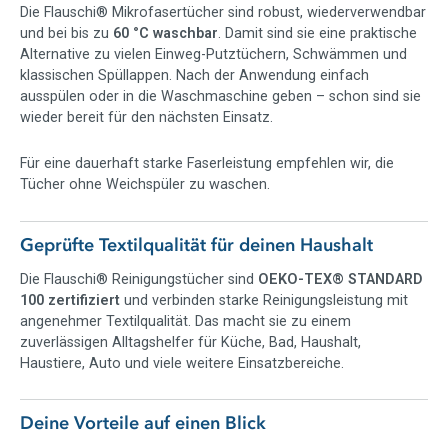
Die Flauschi® Mikrofasertücher sind robust, wiederverwendbar
Struktur nimmt sie Schmutz zuverlässig auf und erreicht auch
und bei bis zu
60 °C waschbar
. Damit sind sie eine praktische
Bereiche, an denen glatte Tücher oft nicht gründlich genug
Alternative zu vielen Einweg-Putztüchern, Schwämmen und
arbeiten. Dazu gehören Fugen, Rillen, Ecken, Kanten,
klassischen Spüllappen. Nach der Anwendung einfach
Vertiefungen, Fensterrahmen, Armaturen, Fliesen,
ausspülen oder in die Waschmaschine geben – schon sind sie
Küchenfronten und strukturierte Oberflächen.
wieder bereit für den nächsten Einsatz.
Das macht die Flauschi® Putztücher zu vielseitigen
Allzwecktüchern für den täglichen Einsatz. Du kannst sie als
Für eine dauerhaft starke Faserleistung empfehlen wir, die
Küchentuch, Badputztuch, Staubtuch, Spültuch,
Tücher ohne Weichspüler zu waschen.
Haushaltstuch, Autotuch, Camping-Tuch oder Beauty-Tuch
verwenden.
Geprüfte Textilqualität für deinen Haushalt
Durch die Waschbarkeit und Wiederverwendbarkeit sind die
Flauschi® Reinigungstücher eine langlebige Alternative zu
Die Flauschi® Reinigungstücher sind
OEKO-TEX® STANDARD
Einwegtüchern. Statt ständig neue Lappen, Schwämme oder
100 zertifiziert
und verbinden starke Reinigungsleistung mit
Küchenpapier zu verbrauchen, nutzt du ein hochwertiges
angenehmer Textilqualität. Das macht sie zu einem
Putztuch immer wieder.
zuverlässigen Alltagshelfer für Küche, Bad, Haushalt,
Haustiere, Auto und viele weitere Einsatzbereiche.
Bewährte Pastaclean Qualität für deinen
Alltag
Deine Vorteile auf einen Blick
Die Pastaclean Flauschi Reinigungstücher gehören seit vielen