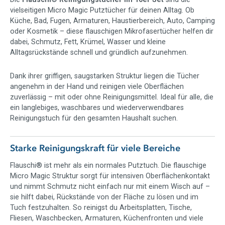
vielseitigen Micro Magic Putztücher für deinen Alltag. Ob
Küche, Bad, Fugen, Armaturen, Haustierbereich, Auto, Camping
Waschbar, wiederverwendbar und
oder Kosmetik – diese flauschigen Mikrofasertücher helfen dir
langlebig
dabei, Schmutz, Fett, Krümel, Wasser und kleine
Die Pastaclean Flauschi Putztücher sind für den regelmäßigen
Alltagsrückstände schnell und gründlich aufzunehmen.
Einsatz gemacht. Sie sind robust, strapazierfähig und können
immer wieder verwendet werden. Dadurch ersetzen sie viele
Dank ihrer griffigen, saugstarken Struktur liegen die Tücher
klassische Spültücher, Schwämme, Küchenpapiere und
angenehm in der Hand und reinigen viele Oberflächen
Einweg-Reinigungstücher.
zuverlässig – mit oder ohne Reinigungsmittel. Ideal für alle, die
ein langlebiges, waschbares und wiederverwendbares
Nach der Anwendung kannst du das Tuch gründlich ausspülen
Reinigungstuch für den gesamten Haushalt suchen.
oder in der Waschmaschine waschen. Bitte verwende
Feinwaschmittel und verzichte auf Weichspüler, damit die
besondere Faserstruktur ihre Reinigungsleistung behält. Beim
Starke Reinigungskraft für viele Bereiche
ersten Waschen empfehlen wir, die Tücher separat oder mit
ähnlichen Farben zu waschen. Bitte beachte zusätzlich das
Flauschi® ist mehr als ein normales Putztuch. Die flauschige
Waschlabel.
Micro Magic Struktur sorgt für intensiven Oberflächenkontakt
und nimmt Schmutz nicht einfach nur mit einem Wisch auf –
Tipp: Nach dem ersten Waschen entfaltet das Flauschi® seine
sie hilft dabei, Rückstände von der Fläche zu lösen und im
volle Saugfähigkeit.
Tuch festzuhalten. So reinigst du Arbeitsplatten, Tische,
Fliesen, Waschbecken, Armaturen, Küchenfronten und viele