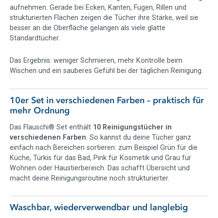
aufnehmen. Gerade bei Ecken, Kanten, Fugen, Rillen und
10 x Pastaclean Flauschi Putztuch / Micro Magic
strukturierten Flächen zeigen die Tücher ihre Stärke, weil sie
Flauschtuch
besser an die Oberfläche gelangen als viele glatte
Größe je Tuch: ca. 35 x 35 cm
Standardtücher.
Farbe: Bunt
Material: 80 % Polyester, 20 % Polyamid
Das Ergebnis: weniger Schmieren, mehr Kontrolle beim
Mit Ultra-Fresh Ausrüstung
Wischen und ein sauberes Gefühl bei der täglichen Reinigung.
OEKO-TEX® STANDARD 100, Produktklasse I, Zertifikat
A21-1028
10er Set in verschiedenen Farben – praktisch für
mehr Ordnung
Warum hochwertige Mikrofasertücher im
Haushalt so praktisch sind
Das Flauschi® Set enthält
10 Reinigungstücher in
verschiedenen Farben
. So kannst du deine Tücher ganz
Ein gutes Mikrofasertuch gehört zu den wichtigsten
einfach nach Bereichen sortieren: zum Beispiel Grün für die
Reinigungshelfern im Haushalt. Gerade in Küche, Bad und
Küche, Türkis für das Bad, Pink für Kosmetik und Grau für
Wohnbereich entstehen täglich Verschmutzungen, die schnell
Wohnen oder Haustierbereich. Das schafft Übersicht und
aufgenommen werden müssen: Fett, Staub, Krümel,
macht deine Reinigungsroutine noch strukturierter.
Feuchtigkeit, Seifenreste, Make-up-Spuren oder angetrocknete
Rückstände.
Die Flauschi® Spezialfaser wurde genau für diese
Waschbar, wiederverwendbar und langlebig
Alltagsaufgaben entwickelt. Durch ihre griffige, flauschige