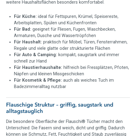
weitere Haushaltsflächen besonders komfortabel.
Für wen eignen sich die Flauschi
Putztücher?
Für Küche:
ideal für Fettspuren, Krümel, Speisereste,
Die Flauschi® Putztücher eignen sich für alle, die im Alltag
Arbeitsplatten, Spülen und Küchenfronten
gründlich, schnell und wiederverwendbar reinigen möchten.
Für Bad:
geeignet für Fliesen, Fugen, Waschbecken,
Für Familien, die robuste Mikrofasertücher für Küche,
Armaturen, Dusche und Wassertröpfchen
Bad und Haushalt suchen
Für Haushalt:
praktisch für Möbel, Türen, Fensterrahmen,
Für Haushalte mit Haustieren, in denen Krümel, Haare
Regale und viele glatte oder strukturierte Flächen
und Futterreste schnell entfernt werden sollen
Für Auto & Camping:
kompakt, saugstark und immer
Für alle, die weniger Einwegtücher und Küchenpapier
schnell zur Hand
verbrauchen möchten
Für Haustierhaushalte:
hilfreich bei Fressplätzen, Pfoten,
Für Menschen, die Reinigungstücher nach Farben und
Näpfen und kleinen Missgeschicken
Bereichen sortieren möchten
Für Kosmetik & Pflege:
auch als weiches Tuch im
Für Camper, Wohnmobilbesitzer und Bootsbesitzer
Badezimmeralltag nutzbar
Für Autofahrer zur schnellen Innenraumreinigung
Für Beauty-Fans, die ein weiches Tuch zum
Flauschige Struktur – griffig, saugstark und
Abschminken suchen
alltagstauglich
Für Pastaclean Fans, die bewährte Micro Magic Qualität
im Alltag nutzen möchten
Die besondere Oberfläche der Flauschi® Tücher macht den
Unterschied: Die Fasern sind weich, dicht und griffig. Dadurch
Lieferumfang
können sie Schmutz, Fett, Feuchtigkeit und Staub zuverlässig