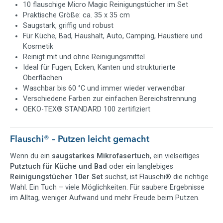
10 flauschige Micro Magic Reinigungstücher im Set
Jahren zu den beliebtesten Tüchern aus dem Pastaclean
Praktische Größe: ca. 35 x 35 cm
Sortiment und wurden bereits millionenfach im TV verkauft.
Saugstark, griffig und robust
Sie stehen für gründliche Reinigung, angenehme Haptik, starke
Für Küche, Bad, Haushalt, Auto, Camping, Haustiere und
Schmutzaufnahme und vielseitige Einsatzmöglichkeiten im
Kosmetik
gesamten Haushalt.
Reinigt mit und ohne Reinigungsmittel
Ob schnelle Küchenrunde, gründliche Badreinigung,
Ideal für Fugen, Ecken, Kanten und strukturierte
Staubwischen im Wohnzimmer, Autopflege, Camping oder
Oberflächen
Abschminken – mit dem Flauschi® 10er Pack hast du immer
Waschbar bis 60 °C und immer wieder verwendbar
ein passendes Tuch griffbereit.
Verschiedene Farben zur einfachen Bereichstrennung
OEKO-TEX® STANDARD 100 zertifiziert
Jetzt Flauschi Putztücher 10er Pack online
Flauschi® – Putzen leicht gemacht
bestellen
Mach dir die tägliche Reinigung leichter und hol dir die
Wenn du ein
saugstarkes Mikrofasertuch
, ein vielseitiges
saugstarken Pastaclean Flauschi Putztücher im praktischen
Putztuch für Küche und Bad
oder ein langlebiges
10er Pack nach Hause. Für Küche, Bad, Haushalt, Auto,
Reinigungstücher 10er Set
suchst, ist Flauschi® die richtige
Camping, Beauty und alle kleinen Putzmomente im Alltag.
Wahl. Ein Tuch – viele Möglichkeiten. Für saubere Ergebnisse
im Alltag, weniger Aufwand und mehr Freude beim Putzen.